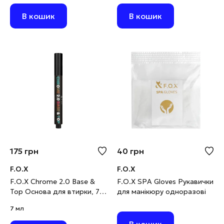
В кошик
В кошик
175
грн
40
грн
F.O.X
F.O.X
F.O.X Chrome 2.0 Base &
F.O.X SPA Gloves Рукавички
Top Основа для втирки, 7
для манікюру одноразові
мл
7 мл