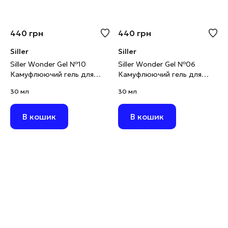
440
грн
440
грн
Siller
Siller
Siller Wonder Gel №10
Siller Wonder Gel №06
Камуфлюючий гель для
Камуфлюючий гель для
моделювання рожева
моделювання рожево-
30 мл
30 мл
хмара, 30 мл
ліловий, 30 мл
В кошик
В кошик