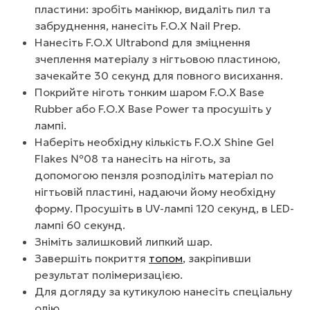
пластини: зробіть манікюр, видаліть пил та
забруднення, нанесіть F.O.X Nail Prep.
Нанесіть F.O.X Ultrabond для зміцнення
зчеплення матеріалу з нігтьовою пластиною,
зачекайте 30 секунд для повного висихання.
Покрийте ніготь тонким шаром F.O.X Base
Rubber або F.O.X Base Power та просушіть у
лампі.
Наберіть необхідну кількість F.O.X Shine Gel
Flakes №08 та нанесіть на ніготь, за
допомогою пензля розподіліть матеріал по
нігтьовій пластині, надаючи йому необхідну
форму. Просушіть в UV-лампі 120 секунд, в LED-
лампі 60 секунд.
Зніміть залишковий липкий шар.
Завершіть покриття
топом
, закріпивши
результат полімеризацією.
Для догляду за кутикулою нанесіть спеціальну
олію.