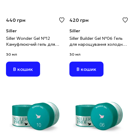
440
грн
420
грн
Siller
Siller
Siller Wonder Gel №12
Siller Builder Gel №06 Гель
Камуфлюючий гель для
для нарощування холодний
моделювання рожевий, 30
рожевий, 30 мл
30 мл
30 мл
мл
В кошик
В кошик