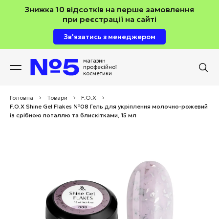
Знижка 10 відсотків на перше замовлення
при реєстрації на сайті
Зв'язатись з менеджером
магазин
професійної
косметики
Головна
>
Товари
>
F.O.X
>
F.O.X Shine Gel Flakes №08 Гель для укріплення молочно-рожевий
із срібною поталлю та блискітками, 15 мл