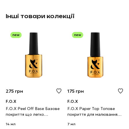
Інші товари колекції
new
new
275
грн
175
грн
F.O.X
F.O.X
F.O.X Peel Off Base Базове
F.O.X Paper Top Топове
покриття що легко
покриття для малювання
знімається, 14 мл
олівцем, 7 мл
14 мл
7 мл