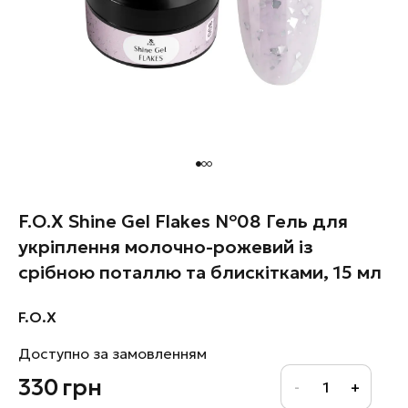
F.O.X Shine Gel Flakes №08 Гель для
укріплення молочно-рожевий із
срібною поталлю та блискітками, 15 мл
F.O.X
Доступно за замовленням
330
грн