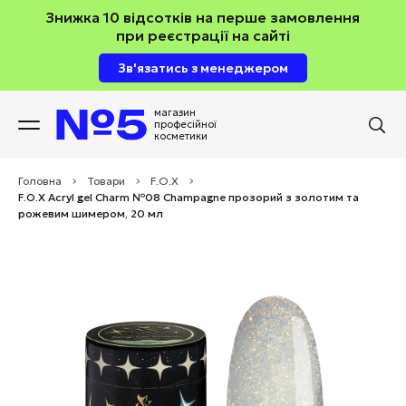
Знижка 10 відсотків на перше замовлення
при реєстрації на сайті
Зв'язатись з менеджером
магазин
професійної
косметики
Головна
>
Товари
>
F.O.X
>
F.O.X Acryl gel Charm №08 Champagne прозорий з золотим та
рожевим шимером, 20 мл