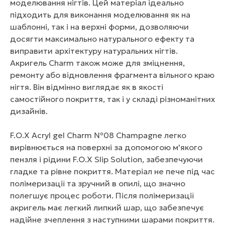
моделювання нігтів. Цей матеріал ідеально
підходить для виконання моделювання як на
шаблонні, так і на верхні форми, дозволяючи
досягти максимально натурального ефекту та
виправити архітектуру натуральних нігтів.
Акригель Charm також може для зміцнення,
ремонту або відновлення фрагмента вільного краю
нігтя. Він відмінно виглядає як в якості
самостійного покриття, так і у складі різноманітних
дизайнів.
F.O.X Acryl gel Charm №08 Champagne легко
вирівнюється на поверхні за допомогою м'якого
пензля і рідини F.O.X Slip Solution, забезпечуючи
гладке та рівне покриття. Матеріал не пече під час
полімеризації та зручний в опилі, що значно
полегшує процес роботи. Після полімеризації
акригель має легкий липкий шар, що забезпечує
надійне зчеплення з наступними шарами покриття.