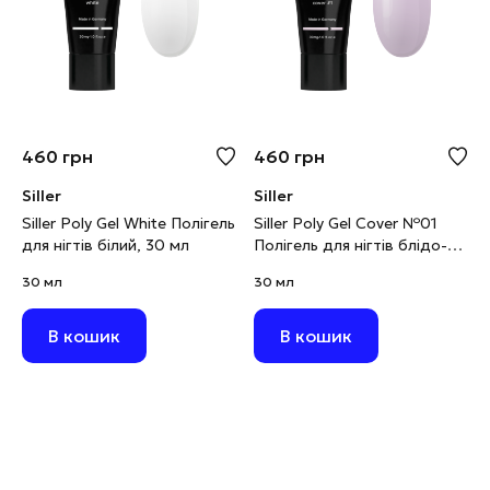
460
грн
460
грн
Siller
Siller
Siller Poly Gel White Полігель
Siller Poly Gel Cover №01
для нігтів білий, 30 мл
Полігель для нігтів блідо-
рожевий, 30 мл
30 мл
30 мл
В кошик
В кошик