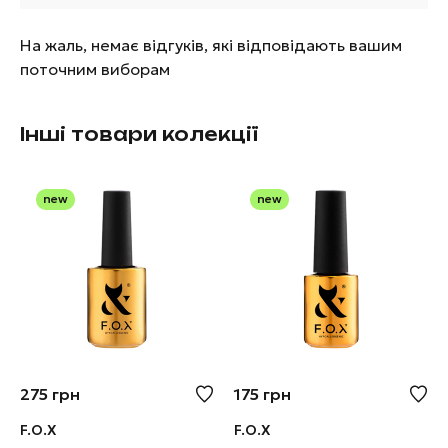
На жаль, немає відгуків, які відповідають вашим
поточним виборам
Інші товари колекції
new
new
275
грн
175
грн
F.O.X
F.O.X