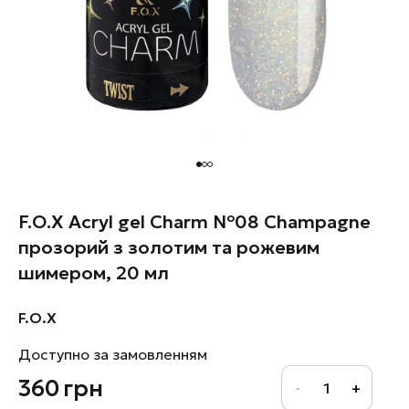
F.O.X Acryl gel Charm №08 Champagne
прозорий з золотим та рожевим
шимером, 20 мл
F.O.X
Доступно за замовленням
360
грн