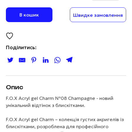
В кошик
Швидке замовлення
Поділитись:
Опис
F.O.X Acryl gel Charm №08 Champagne - новий
унікальний відтінок з блискітками.
F.O.X Acryl gel Charm – колекція густих акригелів із
блискітками, розроблена для професійного