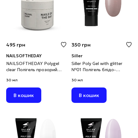
495
грн
350
грн
NAILSOFTHEDAY
Siller
NAILSOFTHEDAY Polygel
Siller Poly Gel with glitter
clear Полігель прозорий
№01 Полігель блідо-
дрібнозернистий, 30 г
персиковий з глітером, 30
30 мл
30 мл
мл (виводиться)
В кошик
В кошик