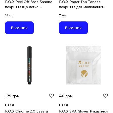
F.O.X Peel Off Base Базове
F.O.X Paper Top Топове
покриття що легко
покриття для малювання
знімається, 14 мл
олівцем, 7 мл
14 мл
7 мл
В кошик
В кошик
175
грн
40
грн
F.O.X
F.O.X
F.O.X Chrome 2.0 Base &
F.O.X SPA Gloves Рукавички