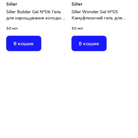
Siller
Siller
Siller Builder Gel №06 Гель
Siller Wonder Gel №05
для нарощування холодний
Камуфлюючий гель для
рожевий, 30 мл
моделювання світло-
30 мл
30 мл
рожевий, 30 мл
В кошик
В кошик