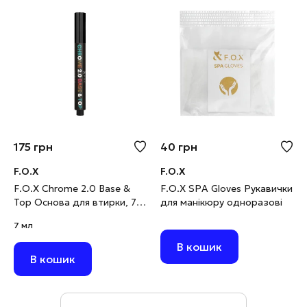
175
грн
40
грн
F.O.X
F.O.X
F.O.X Chrome 2.0 Base &
F.O.X SPA Gloves Рукавички
Top Основа для втирки, 7
для манікюру одноразові
мл
7 мл
В кошик
В кошик