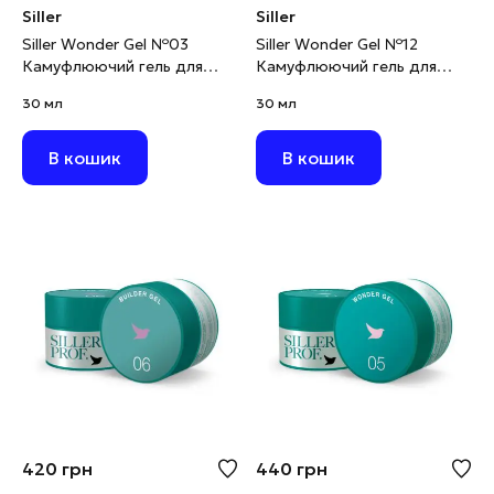
Siller
Siller
Siller Wonder Gel №03
Siller Wonder Gel №12
Камуфлюючий гель для
Камуфлюючий гель для
моделювання молочно-
моделювання рожевий, 30
30 мл
30 мл
рожевий, 30 мл
мл
В кошик
В кошик
420
грн
440
грн