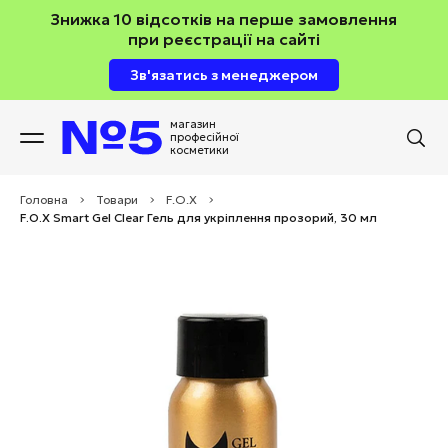
Знижка 10 відсотків на перше замовлення
при реєстрації на сайті
Зв'язатись з менеджером
магазин
професійної
косметики
Головна
>
Товари
>
F.O.X
>
F.O.X Smart Gel Clear Гель для укріплення прозорий, 30 мл