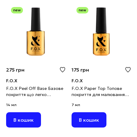
new
new
275
грн
175
грн
F.O.X
F.O.X
F.O.X Peel Off Base Базове
F.O.X Paper Top Топове
покриття що легко
покриття для малювання
знімається, 14 мл
олівцем, 7 мл
14 мл
7 мл
В кошик
В кошик