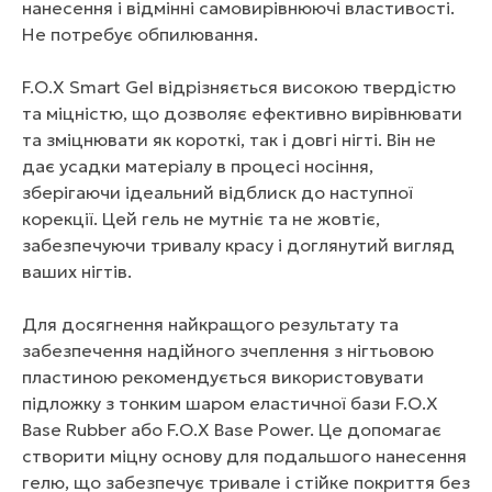
нанесення і відмінні самовирівнюючі властивості.
Не потребує обпилювання.
F.O.X Smart Gel відрізняється високою твердістю
та міцністю, що дозволяє ефективно вирівнювати
та зміцнювати як короткі, так і довгі нігті. Він не
дає усадки матеріалу в процесі носіння,
зберігаючи ідеальний відблиск до наступної
корекції. Цей гель не мутніє та не жовтіє,
забезпечуючи тривалу красу і доглянутий вигляд
ваших нігтів.
Для досягнення найкращого результату та
забезпечення надійного зчеплення з нігтьовою
пластиною рекомендується використовувати
підложку з тонким шаром еластичної бази F.O.X
Base Rubber або F.O.X Base Power. Це допомагає
створити міцну основу для подальшого нанесення
гелю, що забезпечує тривале і стійке покриття без