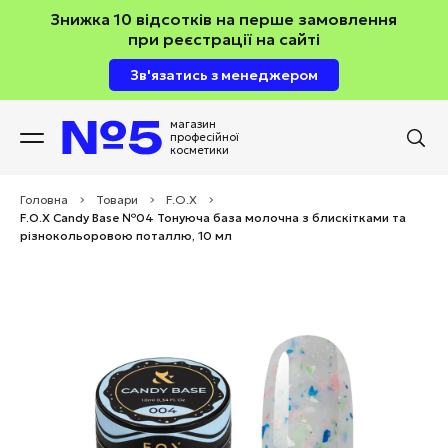
Знижка 10 відсотків на перше замовлення
при реєстрації на сайті
Зв'язатись з менеджером
магазин
професійної
косметики
Головна
>
Товари
>
F.O.X
>
F.O.X Candy Base №04 Тонуюча база молочна з блискітками та
різнокольоровою поталлю, 10 мл