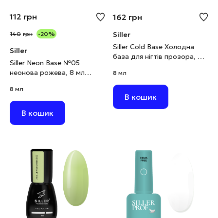
112
грн
162
грн
140
грн
-20%
Siller
Siller Cold Base Холодна
Siller
база для нігтів прозора, 8
Siller Neon Base №05
мл
неонова рожева, 8 мл
8 мл
(виводиться)
8 мл
В кошик
В кошик