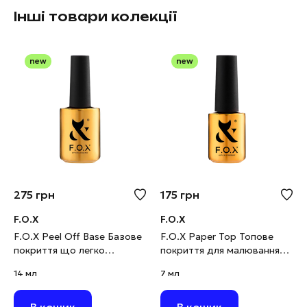
Інші товари колекції
new
new
275
грн
175
грн
F.O.X
F.O.X
F.O.X Peel Off Base Базове
F.O.X Paper Top Топове
покриття що легко
покриття для малювання
знімається, 14 мл
олівцем, 7 мл
14 мл
7 мл