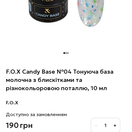
F.O.X Candy Base №04 Тонуюча база
молочна з блискітками та
різнокольоровою поталлю, 10 мл
F.O.X
Доступно за замовленням
190
грн