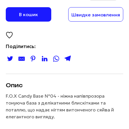
В кошик
Швидке замовлення
Поділитись:
Опис
F.O.X Candy Base №04 - ніжна напівпрозора
тонуюча база з делікатними блискітками та
поталлю, що надає нігтям витонченого сяйва й
елегантного вигляду.