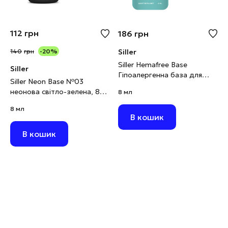
112
грн
186
грн
140
грн
-20%
Siller
Siller Hemafree Base
Siller
Гіпоалергенна база для
Siller Neon Base №03
підлітків, 8 мл
неонова світло-зелена, 8
8 мл
мл (виводиться)
8 мл
В кошик
В кошик