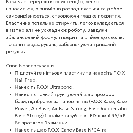
База має середню консистенцію, легко
наноситься, рівномірно розподіляється та добре
самовирівнюється, створюючи гладке покриття.
Еластична поталь не стирчить, легко вкладається
в матеріал і не ускладнює роботу. Завдяки
збалансованій формулі покриття стійке до сколів,
тріщин і відшарувань, забезпечуючи тривалий
результат.
Спосіб застосування
Підготуйте нігтьову пластину та нанесіть F.O.X
Nail Prep.
Нанесіть F.O.X Ultrabond.
Нанесіть тонкий ґрунтуючий шар прозорої
бази, підібраної за типом нігтів (F.O.X Base, Base
Power, Air Base, Air Base Strong, Base Rubber або
Base Strong) і полімеризуйте в LED-лампі 36/48
Вт протягом 1 хвилини.
Нанесіть шар F.O.X Candy Base №04 та