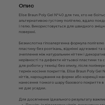
Опис
Elise Braun Poly Gel №40 для тих, хто не боїт
альтернативою густому полігелю, вдало поєдн
і гелю. Використовується для швидкого зміцне
поверхні.
Безкислотна гіпоалергенна формула полігелю г
пластину без розтікань, відмінні адгезивні т
зчеплення між натуральним нігтем і декоратив
нерівності та дефекти нігтьової пластини та 
для роботи у техніці без опилу, після полім
термін носіння покриттів. Elise Braun Poly G
нігтів, нарощування на форми або корекції 
нанесення тонкого шару базового покриття в я
не дає усадки.
Для досягнення ідеального результату важли
Почніть із підготовки нігтів, виконавши с