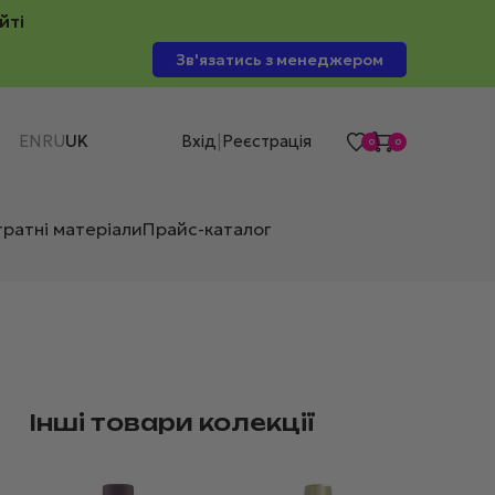
йті
Зв'язатись з менеджером
EN
RU
UK
Вхід
Реєстрація
|
0
0
тратні матеріали
Прайс-каталог
Інші товари колекції