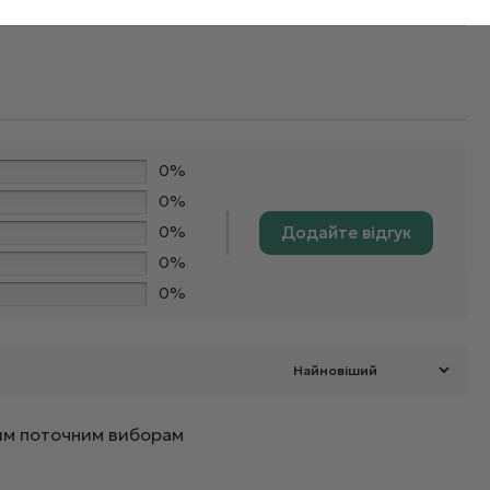
0%
0%
0%
Додайте відгук
0%
0%
ашим поточним виборам