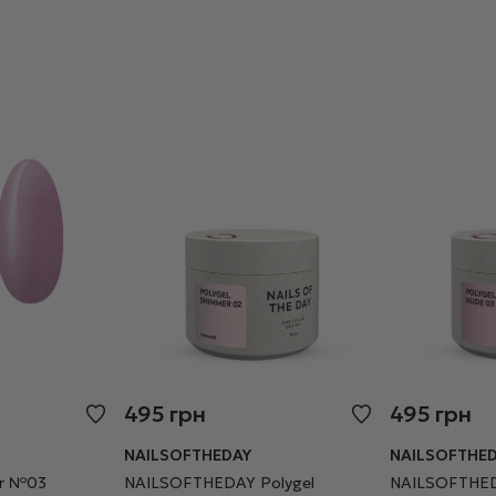
495
грн
495
грн
NAILSOFTHEDAY
NAILSOFTHE
ver №03
NAILSOFTHEDAY Polygel
NAILSOFTHED