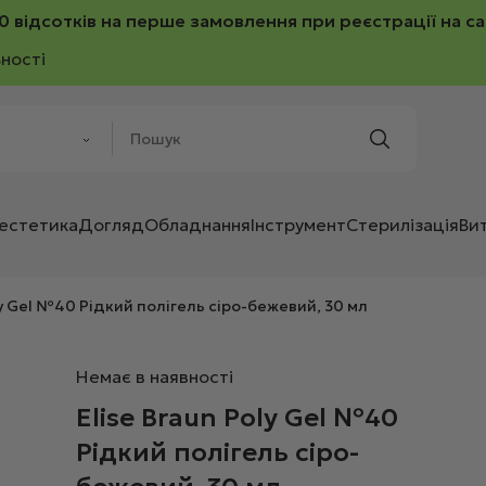
0 відсотків на перше замовлення при реєстрації на са
ності
 естетика
Догляд
Обладнання
Інструмент
Стерилізація
Ви
ly Gel №40 Рідкий полігель сіро-бежевий, 30 мл
Немає в наявності
Elise Braun Poly Gel №40
Рідкий полігель сіро-