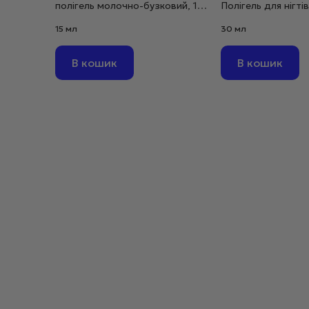
полігель молочно-бузковий, 15
Полігель для нігті
мл
мл
15 мл
30 мл
В кошик
В кошик