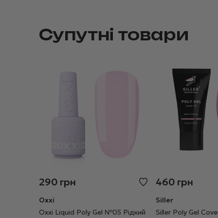
Супутні товари
290
грн
460
грн
Oxxi
Siller
Oxxi Liquid Poly Gel №05 Рідкий
Siller Poly Gel Co