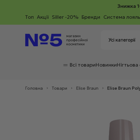
Знижка 1
Toп
Акції
Siller -20%
Бренди
Система лояль
магазин
професійної
косметики
Всі товари
Новинки
Нігтьова
Головна
>
Товари
>
Elise Braun
>
Elise Braun Po