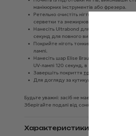
манікюрних інструментів або фрезера.
Ретельно очистіть нігтьові пластини від 
серветки та знежирювача.
Нанесіть Ultrabond для зміцнення зчеплен
секунд для повного висихання.
Покрийте ніготь тонким шаром прозорої ка
лампі.
Нанесіть шар Elise Braun Poly Gel №40, сф
UV-лампі 120 секунд, в LED-лампі 60 секунд
Завершіть покриття
топом
, закріпивши р
Для догляду за кутикулою нанесіть спеціа
Будьте уважні: засіб не має контактувати зі ш
Зберігайте подалі від сонячних променів та в
Характеристики