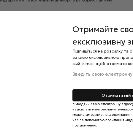
вологи та бруду за допомогою антисептичного засобу,
Отримайте св
ня матеріалу з нігтьовою пластиною, зачекайте 30
ексклюзивну 
учукової бази Elise Braun
Rubber Base
та просушіть у
Підпишіться на розсилку та 
ормуйте правильну архитектуру нігтя та просушіть в
за цією ексклюзивною пропо
свій e-mail, щоб отримати ко
.
езультат полімеризацією.
Введіть свою електронну
льну олію.
кірою. Застосовувати тільки за інструкцією.
Отримати мій 
 місцях, недоступних для дітей.
*Вводячи свою електронну адресу
надсилати мені рекламні електронн
можу відмовитися від отримання та
час за допомогою посилання «від
повідомленні.