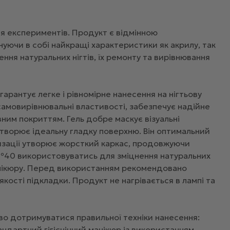
ься експериментів. Продукт є відмінною
уючи в собі найкращі характеристики як акрилу, так
ння натуральних нігтів, їх ремонту та вирівнювання
арантує легке і рівномірне нанесення на нігтьову
а самовирівнювальні властивості, забезпечує надійне
ним покриттям. Гель добре маскує візуальні
створює ідеальну гладку поверхню. Він оптимальний
еризації утворює жорсткий каркас, продовжуючи
el №40 використовуватись для зміцнення натуральних
манікюру. Перед використанням рекомендовано
кості підкладки. Продукт не нагрівається в лампі та
во дотримуватися правильної техніки нанесення:
тандартний гігієнічний манікюр із використанням