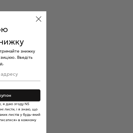
ою
знижку
отримайте знижку
зицією. Введіть
д.
 адресу
купон
, я даю згоду N5
і листи, і я знаю, що
ких листів у будь-який
писатися» в кожному