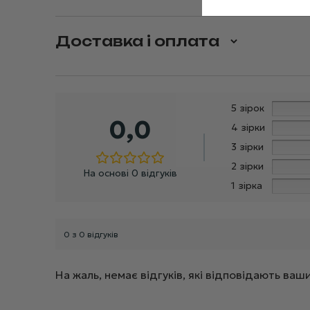
Доставка і оплата
5 зірок
0,0
4 зірки
3 зірки
2 зірки
На основі 0 відгуків
1 зірка
0 з 0 відгуків
На жаль, немає відгуків, які відповідають в