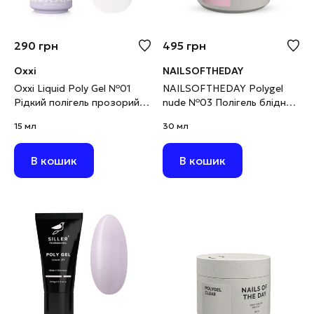
290
грн
495
грн
Oxxi
NAILSOFTHEDAY
Oxxi Liquid Poly Gel №01
NAILSOFTHEDAY Polygel
Рідкий полігель прозорий,
nude №03 Полігель блідно-
15 мл
рожевий дрібнозернистий,
15 мл
30 мл
30 г
В кошик
В кошик