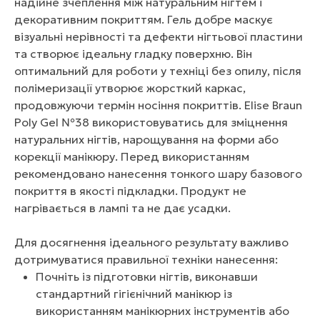
надійне зчеплення між натуральним нігтем і
декоративним покриттям. Гель добре маскує
візуальні нерівності та дефекти нігтьової пластини
та створює ідеальну гладку поверхню. Він
оптимальний для роботи у техніці без опилу, після
полімеризації утворює жорсткий каркас,
продовжуючи термін носіння покриттів. Elise Braun
Poly Gel №38 використовуватись для зміцнення
натуральних нігтів, нарощування на форми або
корекції манікюру. Перед використанням
рекомендовано нанесення тонкого шару базового
покриття в якості підкладки. Продукт не
нагрівається в лампі та не дає усадки.
Для досягнення ідеального результату важливо
дотримуватися правильної техніки нанесення:
Почніть із підготовки нігтів, виконавши
стандартний гігієнічний манікюр із
використанням манікюрних інструментів або