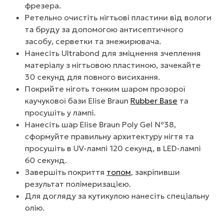
фрезера.
Ретельно очистіть нігтьові пластини від вологи
та бруду за допомогою антисептичного
засобу, серветки та знежирювача.
Нанесіть Ultrabond для зміцнення зчеплення
матеріалу з нігтьовою пластиною, зачекайте
30 секунд для повного висихання.
Покрийте ніготь тонким шаром прозорої
каучукової бази Elise Braun
Rubber Base
та
просушіть у лампі.
Нанесіть шар Elise Braun Poly Gel №38,
сформуйте правильну архитектуру нігтя та
просушіть в UV-лампі 120 секунд, в LED-лампі
60 секунд.
Завершіть покриття
топом
, закріпивши
результат полімеризацією.
Для догляду за кутикулою нанесіть спеціальну
олію.