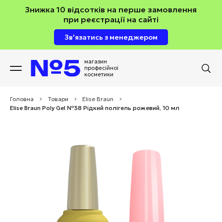
Знижка 10 відсотків на перше замовлення
при реєстрації на сайті
Зв'язатись з менеджером
магазин
професійної
косметики
Головна
>
Товари
>
Elise Braun
>
Elise Braun Poly Gel №38 Рідкий полігель рожевий, 10 мл