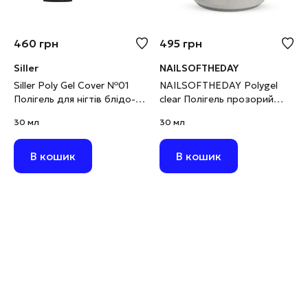
460
грн
495
грн
Siller
NAILSOFTHEDAY
Siller Poly Gel Cover №01
NAILSOFTHEDAY Polygel
Полігель для нігтів блідо-
clear Полігель прозорий
рожевий, 30 мл
дрібнозернистий, 30 г
30 мл
30 мл
В кошик
В кошик