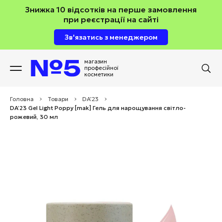
Знижка 10 відсотків на перше замовлення
при реєстрації на сайті
Зв'язатись з менеджером
магазин
професійної
косметики
Головна
>
Товари
>
DA’23
>
DA’23 Gel Light Poppy [mak] Гель для нарощування світло-
рожевий, 30 мл