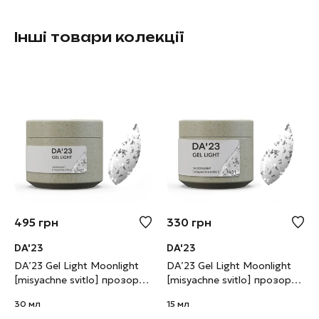
Інші товари колекції
495
грн
330
грн
DA'23
DA'23
DA’23 Gel Light Moonlight
DA’23 Gel Light Moonlight
[misyachne svitlo] прозорий
[misyachne svitlo] прозорий
з срібною поталлю, 30 мл
з срібною поталлю, 15 мл
30 мл
15 мл