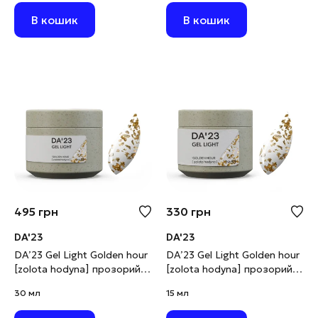
В кошик
В кошик
495
грн
330
грн
DA'23
DA'23
DA’23 Gel Light Golden hour
DA’23 Gel Light Golden hour
[zolota hodyna] прозорий з
[zolota hodyna] прозорий з
золотою поталлю, 30 мл
золотою поталлю, 15 мл
30 мл
15 мл