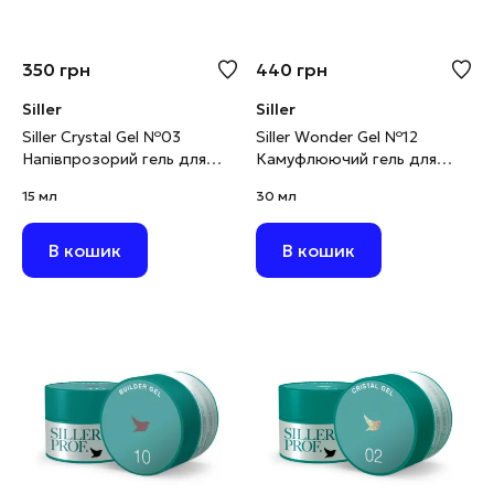
350
грн
440
грн
Siller
Siller
Siller Crystal Gel №03
Siller Wonder Gel №12
Напівпрозорий гель для
Камуфлюючий гель для
нарощування з
моделювання рожевий, 30
15 мл
30 мл
блискітками, 15 мл
мл
В кошик
В кошик