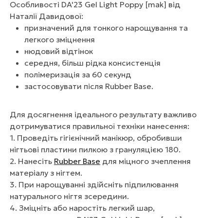
Особливості DA'23 Gel Light Poppy [mak] від
Наталії Давидової:
призначений для тонкого нарощування та
легкого зміцнення
нюдовий відтінок
середня, більш рідка консистенція
полімеризація за 60 секунд
застосовувати після Rubber Base.
Для досягнення ідеального результату важливо
дотримуватися правильної техніки нанесення:
1. Проведіть гігієнічний манікюр, обробивши
нігтьові пластини пилкою з грануляцією 180.
2. Нанесіть
Rubber Base
для міцного зчеплення
матеріалу з нігтем.
3. При нарощуванні здійсніть підпилювання
натурального нігтя зсередини.
4. Зміцніть або наростіть легкий шар,