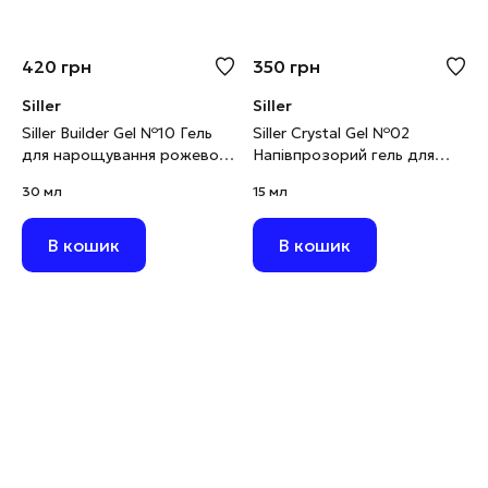
420
грн
350
грн
Siller
Siller
Siller Builder Gel №10 Гель
Siller Crystal Gel №02
для нарощування рожево-
Напівпрозорий гель для
бежевий, 30 мл
нарощування з
30 мл
15 мл
блискітками, 15 мл
В кошик
В кошик