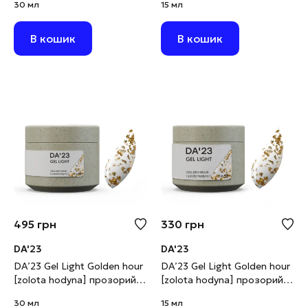
30 мл
15 мл
В кошик
В кошик
495
грн
330
грн
DA'23
DA'23
DA’23 Gel Light Golden hour
DA’23 Gel Light Golden hour
[zolota hodyna] прозорий з
[zolota hodyna] прозорий з
золотою поталлю, 30 мл
золотою поталлю, 15 мл
30 мл
15 мл