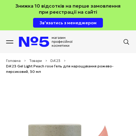
Знижка 10 відсотків на перше замовлення
при реєстрації на сайті
Зв'язатись з менеджером
магазин
професійної
косметики
Головна
>
Товари
>
DA’23
>
DA’23 Gel Light Peach rose Гель для нарощування рожево-
персиковий, 30 мл