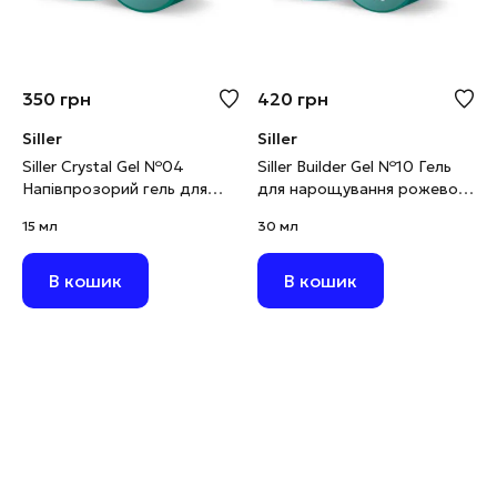
350
грн
420
грн
Siller
Siller
Siller Crystal Gel №04
Siller Builder Gel №10 Гель
Напівпрозорий гель для
для нарощування рожево-
нарощування з
бежевий, 30 мл
15 мл
30 мл
блискітками, 15 мл
В кошик
В кошик