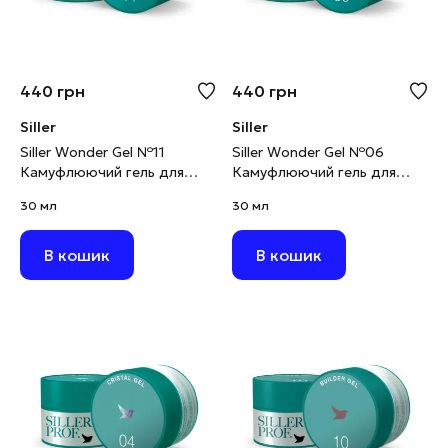
440
грн
440
грн
Siller
Siller
Siller Wonder Gel №11
Siller Wonder Gel №06
Камуфлюючий гель для
Камуфлюючий гель для
моделювання світлий
моделювання рожево-
30 мл
30 мл
персиково-рожевий, 30 мл
ліловий, 30 мл
В кошик
В кошик