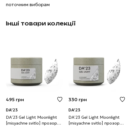
поточним виборам
Інші товари колекції
495
грн
330
грн
DA'23
DA'23
DA’23 Gel Light Moonlight
DA’23 Gel Light Moonlight
[misyachne svitlo] прозорий
[misyachne svitlo] прозорий
з срібною поталлю, 30 мл
з срібною поталлю, 15 мл