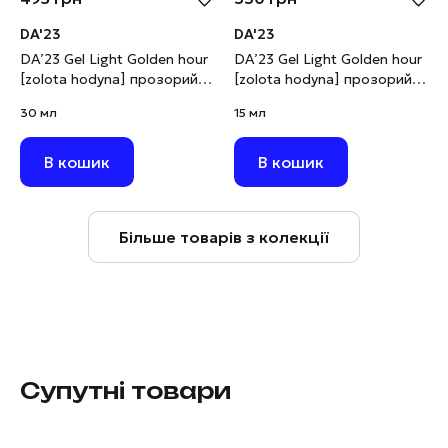
DA'23
DA'23
DA’23 Gel Light Golden hour
DA’23 Gel Light Golden hour
[zolota hodyna] прозорий з
[zolota hodyna] прозорий з
золотою поталлю, 30 мл
золотою поталлю, 15 мл
30 мл
15 мл
В кошик
В кошик
Більше товарів з колекції
Супутні товари