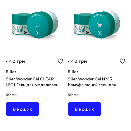
440
грн
440
грн
Siller
Siller
Siller Wonder Gel CLEAR
Siller Wonder Gel №05
№01 Гель для моделювання
Камуфлюючий гель для
прозорий, 30 мл
моделювання світло-
30 мл
30 мл
рожевий, 30 мл
В кошик
В кошик