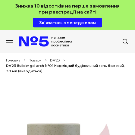
Знижка 10 відсотків на перше замовлення
при реєстрації на сайті
Зв'язатись з менеджером
магазин
професійної
косметики
Головна
>
Товари
>
DA’23
>
DA’23 Builder gel arch №01 Надміцний будівельний гель бежевий,
30 мл (виводиться)