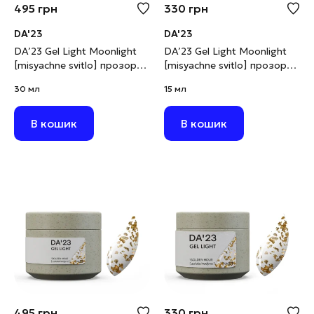
495
грн
330
грн
DA'23
DA'23
DA’23 Gel Light Moonlight
DA’23 Gel Light Moonlight
[misyachne svitlo] прозорий
[misyachne svitlo] прозорий
з срібною поталлю, 30 мл
з срібною поталлю, 15 мл
30 мл
15 мл
В кошик
В кошик
495
грн
330
грн