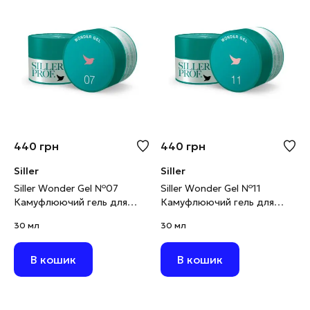
440
грн
440
грн
Siller
Siller
Siller Wonder Gel №07
Siller Wonder Gel №11
Камуфлюючий гель для
Камуфлюючий гель для
моделювання темний
моделювання світлий
30 мл
30 мл
рожево-бежевий, 30 мл
персиково-рожевий, 30 мл
В кошик
В кошик