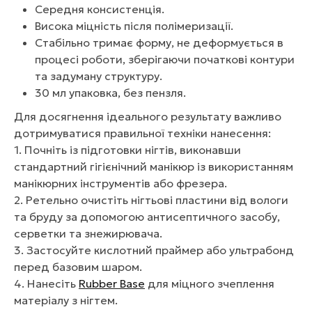
Середня консистенція.
Висока міцність після полімеризації.
Стабільно тримає форму, не деформується в
процесі роботи, зберігаючи початкові контури
та задуману структуру.
30 мл упаковка, без пензля.
Для досягнення ідеального результату важливо
дотримуватися правильної техніки нанесення:
1. Почніть із підготовки нігтів, виконавши
стандартний гігієнічний манікюр із використанням
манікюрних інструментів або фрезера.
2. Ретельно очистіть нігтьові пластини від вологи
та бруду за допомогою антисептичного засобу,
серветки та знежирювача.
3. Застосуйте кислотний праймер або ультрабонд
перед базовим шаром.
4. Нанесіть
Rubber Base
для міцного зчеплення
матеріалу з нігтем.