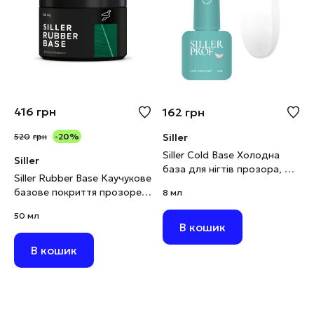
416
грн
162
грн
520
грн
-20%
Siller
Siller Cold Base Холодна
Siller
база для нігтів прозора, 8
Siller Rubber Base Каучукове
мл
базове покриття прозоре,
8 мл
50 мл
50 мл
В кошик
В кошик