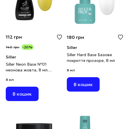
112
грн
180
грн
140
грн
-20%
Siller
Siller Hard Base Базове
Siller
покриття прозоре, 8 мл
Siller Neon Base №01
неонова жовта, 8 мл
8 мл
(виводиться)
8 мл
В кошик
В кошик