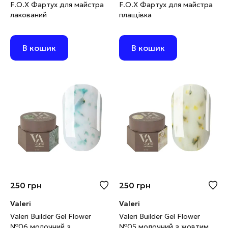
F.O.X Фартух для майстра
F.O.X Фартух для майстра
лакований
плащівка
В кошик
В кошик
250
грн
250
грн
Valeri
Valeri
Valeri Builder Gel Flower
Valeri Builder Gel Flower
№06 молочний з
№05 молочний з жовтими