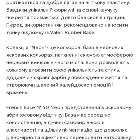
розтікається та добре лягає на нігтьову пластину.
Завдяки унікальній формулі на основі каучуку
покриття тримається довго без сколів і тріщин.
Перед використанням рекомендовано наносити
тонку підложку із Valeri Rubber Base.
Колекція "Neon"- це кольорові бази в неонових
яскравих кольорах, натхненні сяючою атмосферою
неонових вивісок нічного міста. Вони дозволяють
кожному виразити свою унікальність та стиль,
додаючи яскраві фарби у повсякденне життя та
створюючи шалений калейдоскоп емоцій і
вражень.
French Base №40 Neon представлена в яскравому
абрикосовому відтінку. База має середню
консистенцію, відмінні самовирівнюючі
властивості та щільну пігментацію, що дозволяє
рівномірно та ефективно перекривати натуральну