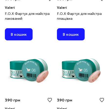
Valeri
Valeri
F.O.X Фартух для майстра
F.O.X Фартух для майстра
лакований
плащівка
В кошик
В кошик
390
грн
390
грн
Valeri
Valeri