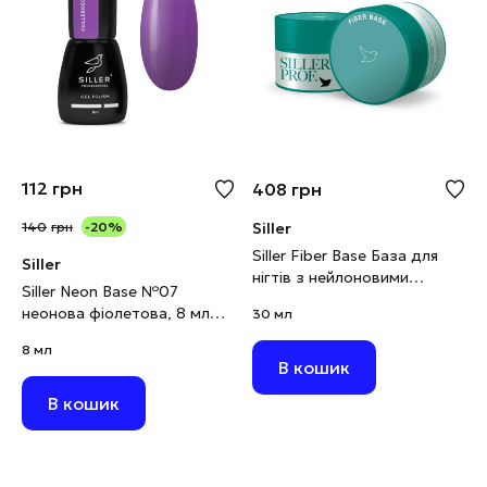
112
грн
408
грн
140
грн
-20%
Siller
Siller Fiber Base База для
Siller
нігтів з нейлоновими
Siller Neon Base №07
волокнами, 30 мл
неонова фіолетова, 8 мл
30 мл
(виводиться)
8 мл
В кошик
В кошик