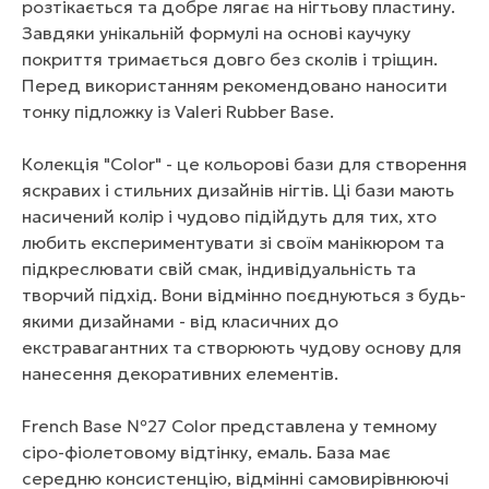
розтікається та добре лягає на нігтьову пластину.
Завдяки унікальній формулі на основі каучуку
покриття тримається довго без сколів і тріщин.
Перед використанням рекомендовано наносити
тонку підложку із Valeri Rubber Base.
Колекція "Color" - це кольорові бази для створення
яскравих і стильних дизайнів нігтів. Ці бази мають
насичений колір і чудово підійдуть для тих, хто
любить експериментувати зі своїм манікюром та
підкреслювати свій смак, індивідуальність та
творчий підхід. Вони відмінно поєднуються з будь-
якими дизайнами - від класичних до
екстравагантних та створюють чудову основу для
нанесення декоративних елементів.
French Base №27 Color представлена у темному
сіро-фіолетовому відтінку, емаль. База має
середню консистенцію, відмінні самовирівнюючі