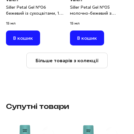
Siller Petal Gel №06
Siller Petal Gel №05
бежевий із сухоцвітами, 15
молочно-бежевий з
мл
сухоцвітами, 15 мл
15 мл
15 мл
В кошик
В кошик
Більше товарів з колекції
Супутні товари