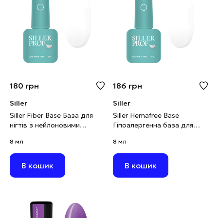
180
грн
186
грн
Siller
Siller
Siller Fiber Base База для
Siller Hemafree Base
нігтів з нейлоновими
Гіпоалергенна база для
волокнами, 8 мл
підлітків, 8 мл
8 мл
8 мл
В кошик
В кошик