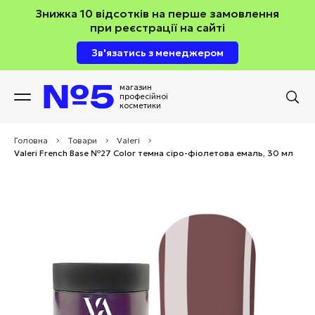
Знижка 10 відсотків на перше замовлення
при реєстрації на сайті
Зв'язатись з менеджером
магазин
професійної
косметики
Головна
>
Товари
>
Valeri
>
Valeri French Base №27 Color темна сіро-фіолетова емаль, 30 мл