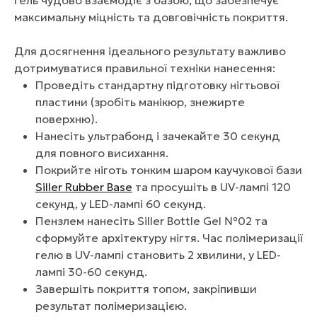
гель чудово взаємодіє з базою, що забезпечує
максимальну міцність та довговічність покриття.
Для досягнення ідеального результату важливо
дотримуватися правильної техніки нанесення:
Проведіть стандартну підготовку нігтьової
пластини (зробіть манікюр, знежирте
поверхню).
Нанесіть ультрабонд і зачекайте 30 секунд
для повного висихання.
Покрийте ніготь тонким шаром каучукової бази
Siller Rubber Base
та просушіть в UV-лампі 120
секунд, у LED-лампі 60 секунд.
Пензлем нанесіть Siller Bottle Gel №02 та
сформуйте архітектуру нігтя. Час полімеризації
гелю в UV-лампі становить 2 хвилини, у LED-
лампі 30-60 секунд.
Завершіть покриття топом, закріпивши
результат полімеризацією.