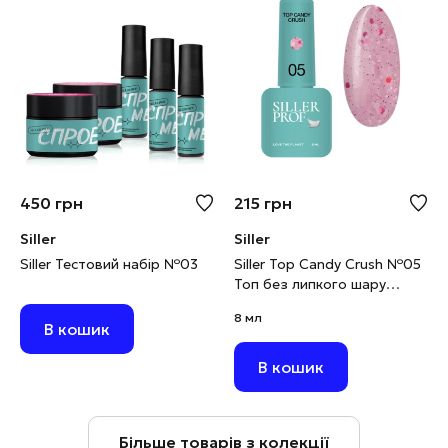
450
грн
215
грн
Siller
Siller
Siller Тестовий набір №03
Siller Top Candy Crush №05
Топ без липкого шару
рожевий із конфеті, 8 мл
8 мл
В кошик
В кошик
Більше товарів з колекції