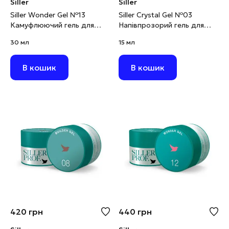
Siller
Siller
Siller Wonder Gel №13
Siller Crystal Gel №03
Камуфлюючий гель для
Напівпрозорий гель для
моделювання персиковий,
нарощування з
30 мл
15 мл
30 мл
блискітками, 15 мл
В кошик
В кошик
420
грн
440
грн