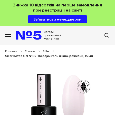
Знижка 10 відсотків на перше замовлення
при реєстрації на сайті
Зв'язатись з менеджером
магазин
професійної
косметики
Головна
>
Товари
>
Siller
>
Siller Bottle Gel №02 Твердий гель ніжно-рожевий, 15 мл