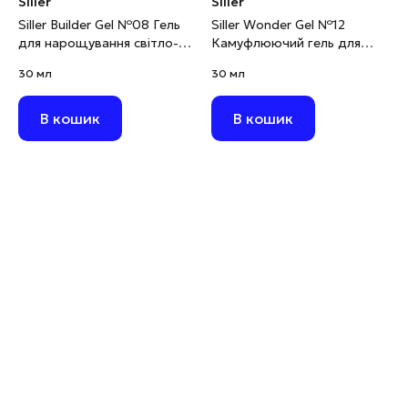
Siller
Siller
Siller Builder Gel №08 Гель
Siller Wonder Gel №12
для нарощування світло-
Камуфлюючий гель для
коричневий, 30 мл
моделювання рожевий, 30
30 мл
30 мл
мл
В кошик
В кошик