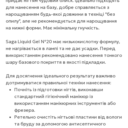
придає нігтям чудовий блиск. Ідеально підходять
для нанесення на базу, добре справляється з
нарощуванням будь-якої довжини в техніці "без
опилу", але не рекомендується для нарощування
на нижні форми. Має мінімальну гнучкість.
Saga Liquid Gel №20 має низькокислотну формулу,
не нагрівається в лампі та не дає усадки. Перед
використанням рекомендовано нанесення тонкого
шару базового покриття в якості підкладки.
Для досягнення ідеального результату важливо
дотримуватися правильної техніки нанесення:
Почніть із підготовки нігтів, виконавши
стандартний гігієнічний манікюр із
використанням манікюрних інструментів або
фрезера.
Ретельно очистіть нігтьові пластини від вологи
та бруду за допомогою антисептичного