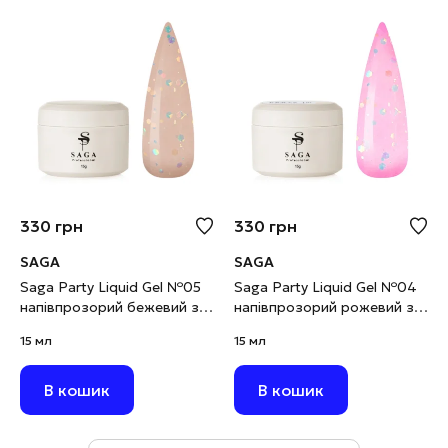
330
грн
330
грн
SAGA
SAGA
Saga Party Liquid Gel №05
Saga Party Liquid Gel №04
напівпрозорий бежевий з
напівпрозорий рожевий з
паєткою, 15 мл
паєткою, 15 мл
15 мл
15 мл
В кошик
В кошик