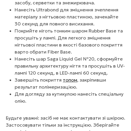
засобу, серветки та знежирювача.
Нанесіть Ultrabond для зміцнення зчеплення
матеріалу з нігтьовою пластиною, зачекайте
30 секунд для повного висихання.
Покрийте ніготь тонким шаром Rubber Base та
просушіть у лампі. Для легкого зміцнення
нігтьової пластини в якості базового покриття
варто обрати Fiber Base.
Нанесіть шар Saga Liquid Gel №20, сформуйте
правильну архитектуру нігтя та просушіть в UV-
лампі 120 секунд, в LED-лампі 60 секунд.
Завершіть покриття
топом
, закріпивши
результат полімеризацією.
Для догляду за кутикулою нанесіть спеціальну
олію.
Будьте уважні: засіб не має контактувати зі шкірою.
Застосовувати тільки за інструкцією. Зберігайте