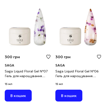
300
грн
300
грн
SAGA
SAGA
Saga Liquid Floral Gel №07
Saga Liquid Floral Gel №06
Гель для нарощування
Гель для нарощування
молочний із фіолетовими
молочний із жовтими та
15 мл
15 мл
сухоцвітами, 15 мл
фіолетовими сухоцвітами,
15 мл
В кошик
В кошик