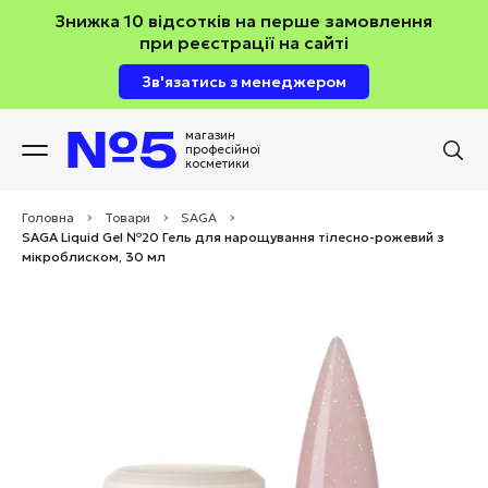
Знижка 10 відсотків на перше замовлення
при реєстрації на сайті
Зв'язатись з менеджером
магазин
професійної
косметики
Головна
>
Товари
>
SAGA
>
SAGA Liquid Gel №20 Гель для нарощування тілесно-рожевий з
мікроблиском, 30 мл