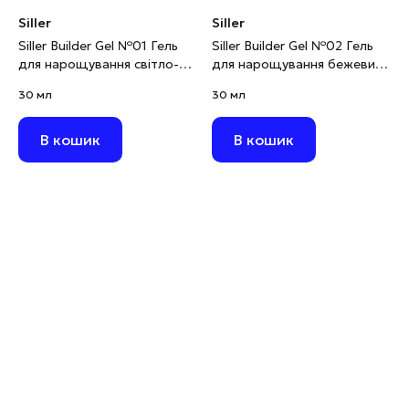
Siller
Siller
Siller Builder Gel №01 Гель
Siller Builder Gel №02 Гель
для нарощування світло-
для нарощування бежевий,
бежевий, 30 мл
30 мл
30 мл
30 мл
В кошик
В кошик