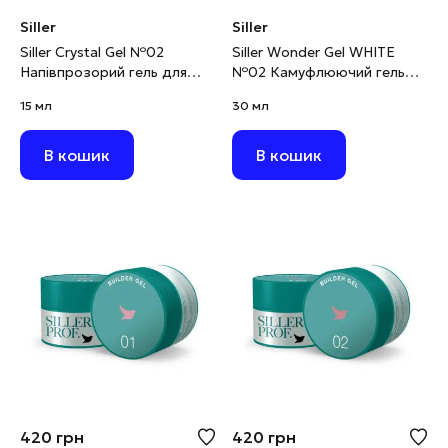
Siller
Siller
Siller Crystal Gel №02
Siller Wonder Gel WHITE
Напівпрозорий гель для
№02 Камуфлюючий гель
нарощування з
для моделювання білий, 30
15 мл
30 мл
блискітками, 15 мл
мг
В кошик
В кошик
420
грн
420
грн