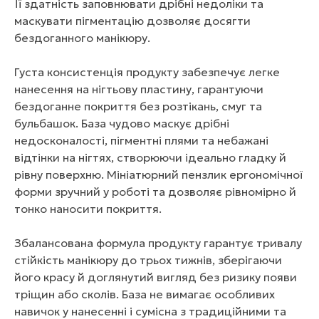
Її здатність заповнювати дрібні недоліки та
маскувати пігментацію дозволяє досягти
бездоганного манікюру.
Густа консистенція продукту забезпечує легке
нанесення на нігтьову пластину, гарантуючи
бездоганне покриття без розтікань, смуг та
бульбашок. База чудово маскує дрібні
недосконалості, пігментні плями та небажані
відтінки на нігтях, створюючи ідеально гладку й
рівну поверхню. Мініатюрний пензлик ергономічної
форми зручний у роботі та дозволяє рівномірно й
тонко наносити покриття.
Збалансована формула продукту гарантує тривалу
стійкість манікюру до трьох тижнів, зберігаючи
його красу й доглянутий вигляд без ризику появи
тріщин або сколів. База не вимагає особливих
навичок у нанесенні і сумісна з традиційними та