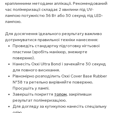
краплинними методами аплікації. Рекомендований
час полімеризації складає 2 хвилини під UV-
лампою потужністю 36 Вт або 30 секунд під LED-
лампою.
Для досягнення ідеального результату важливо
дотримуватися правильної техніки нанесення:
Проведіть стандартну підготовку нігтьової
пластини (зробіть манікюр, знежирте
поверхню).
Нанесіть Oxxi Ultra Bond і зачекайте 30 секунд
для повного висихання.
Рівномірно розподілить Oxxi Cover Base Rubber
№38 та ретельно вирівняйте поверхню.
Просушіть у лампі.
Завершіть покриття
топом
, закріпивши
результат полімеризацією.
Для догляду за кутикулою нанесіть спеціальну
олію.