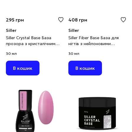
295
грн
408
грн
Siller
Siller
Siller Crystal Base База
Siller Fiber Base База для
прозора з кристалічним
нігтів з нейлоновими
шимером, 30 мл
волокнами, 30 мл
30 мл
30 мл
В кошик
В кошик