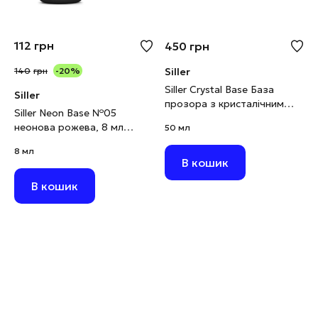
112
грн
450
грн
140
грн
-20%
Siller
Siller Crystal Base База
Siller
прозора з кристалічним
Siller Neon Base №05
шимером, 50 мл
неонова рожева, 8 мл
50 мл
(виводиться)
8 мл
В кошик
В кошик