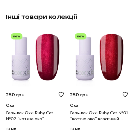
Інші товари колекції
new
new
250
грн
250
грн
Oxxi
Oxxi
Гель-лак Oxxi Ruby Cat
Гель-лак Oxxi Ruby Cat №01
№02 “котяче око”
“котяче око” класичний
червоно-малиновий, 10 мл
червоний, 10 мл
10 мл
10 мл