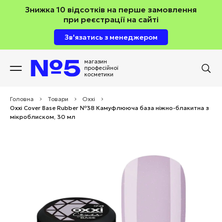
Знижка 10 відсотків на перше замовлення
при реєстрації на сайті
Зв'язатись з менеджером
магазин
професійної
косметики
Головна
>
Товари
>
Oxxi
>
Oxxi Cover Base Rubber №38 Камуфлююча база ніжно-блакитна з
мікроблиском, 30 мл