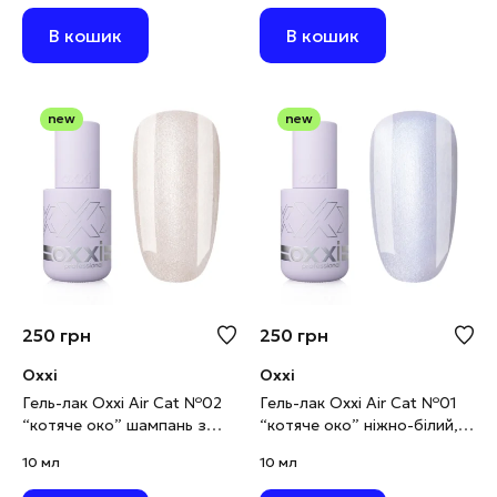
В кошик
В кошик
new
new
250
грн
250
грн
Oxxi
Oxxi
Гель-лак Oxxi Air Cat №02
Гель-лак Oxxi Air Cat №01
“котяче око” шампань з
“котяче око” ніжно-білий,
золотистим шимером, 10
10 мл
10 мл
10 мл
мл