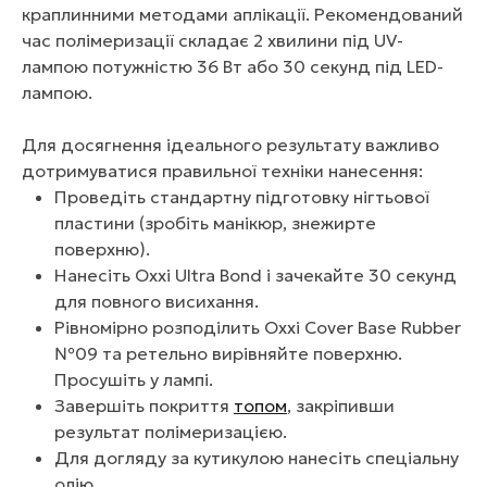
краплинними методами аплікації. Рекомендований
час полімеризації складає 2 хвилини під UV-
лампою потужністю 36 Вт або 30 секунд під LED-
лампою.
Для досягнення ідеального результату важливо
дотримуватися правильної техніки нанесення:
Проведіть стандартну підготовку нігтьової
пластини (зробіть манікюр, знежирте
поверхню).
Нанесіть Oxxi Ultra Bond і зачекайте 30 секунд
для повного висихання.
Рівномірно розподілить Oxxi Cover Base Rubber
№09 та ретельно вирівняйте поверхню.
Просушіть у лампі.
Завершіть покриття
топом
, закріпивши
результат полімеризацією.
Для догляду за кутикулою нанесіть спеціальну
олію.