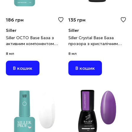
186
грн
135
грн
Siller
Siller
Siller OCTO Base База з
Siller Crystal Base База
активним компонентом
прозора з кристалічним
OCTOPIROX, 8 мл
шимером, 8 мл
8 мл
8 мл
В кошик
В кошик