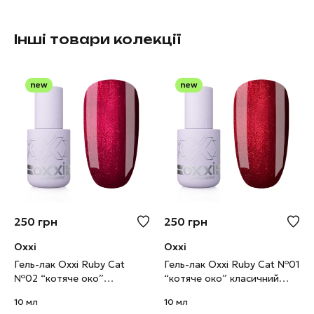
Інші товари колекції
new
new
250
грн
250
грн
Oxxi
Oxxi
Гель-лак Oxxi Ruby Cat
Гель-лак Oxxi Ruby Cat №01
№02 “котяче око”
“котяче око” класичний
червоно-малиновий, 10 мл
червоний, 10 мл
10 мл
10 мл