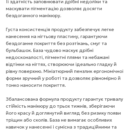
Її здатність заповнювати дрібні недоліки та
маскувати пігментацію дозволяє досягти
бездоганного манікюру.
Густа консистенція продукту забезпечує легке
нанесення на нігтьову пластину, гарантуючи
бездоганне покриття без розтікань, смуг та
бульбашок. База чудово маскує дрібні
недосконалості, пігментні плями та небажані
відтінки на нігтях, створюючи ідеально гладку й
рівну поверхню. Мініатюрний пензлик ергономічної
форми зручний у роботі та дозволяє рівномірно й
тонко наносити покриття.
Збалансована формула продукту гарантує тривалу
стійкість манікюру до трьох тижнів, зберігаючи
його красу й доглянутий вигляд без ризику появи
тріщин або сколів. База не вимагає особливих
навичок у нанесенні і сумісна з традиційними та