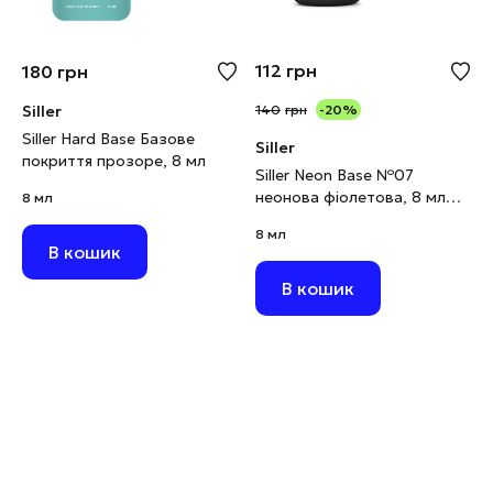
112
грн
180
грн
Siller
140
грн
-20%
Siller Hard Base Базове
Siller
покриття прозоре, 8 мл
Siller Neon Base №07
неонова фіолетова, 8 мл
8 мл
(виводиться)
8 мл
В кошик
В кошик