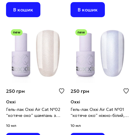
В кошик
В кошик
new
new
250
грн
250
грн
Oxxi
Oxxi
Гель-лак Oxxi Air Cat №02
Гель-лак Oxxi Air Cat №01
“котяче око” шампань з
“котяче око” ніжно-білий,
золотистим шимером, 10
10 мл
10 мл
10 мл
мл