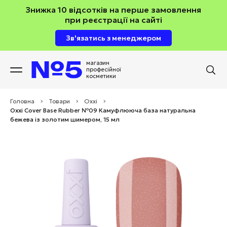
Знижка 10 відсотків на перше замовлення
при реєстрації на сайті
Зв'язатись з менеджером
магазин
професійної
косметики
Головна
>
Товари
>
Oxxi
>
Oxxi Cover Base Rubber №09 Камуфлююча база натуральна
бежева із золотим шимером, 15 мл