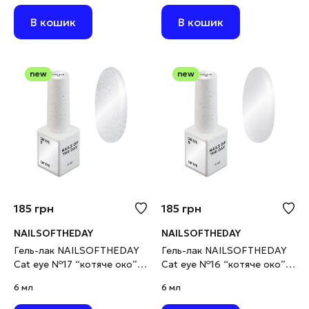
мл
В кошик
В кошик
new
new
185
грн
185
грн
NAILSOFTHEDAY
NAILSOFTHEDAY
Гель-лак NAILSOFTHEDAY
Гель-лак NAILSOFTHEDAY
Cat eye №17 “котяче око”
Cat eye №16 “котяче око”
срібний на прозорій основі,
срібний на прозорій основі,
6 мл
6 мл
6 мл
6 мл