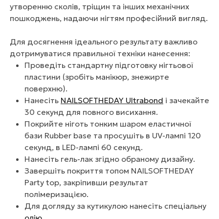
утворенню сколів, тріщин та інших механічних
пошкоджень, надаючи нігтям професійний вигляд.
Для досягнення ідеального результату важливо
дотримуватися правильної техніки нанесення:
Проведіть стандартну підготовку нігтьової
пластини (зробіть манікюр, знежирте
поверхню).
Нанесіть
NAILSOFTHEDAY Ultrabond
і зачекайте
30 секунд для повного висихання.
Покрийте ніготь тонким шаром еластичної
бази Rubber base та просушіть в UV-лампі 120
секунд, в LED-лампі 60 секунд.
Нанесіть гель-лак згідно обраному дизайну.
Завершіть покриття топом NAILSOFTHEDAY
Party top, закріпивши результат
полімеризацією.
Для догляду за кутикулою нанесіть спеціальну
олію
.