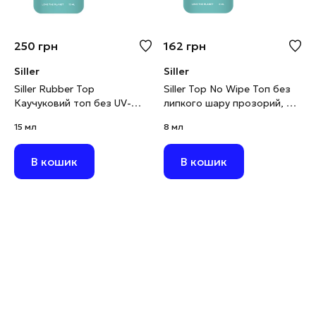
250
грн
162
грн
Siller
Siller
Siller Rubber Top
Siller Top No Wipe Топ без
Каучуковий топ без UV-
липкого шару прозорий, 8
фільтрів прозорий, 15 мл
мл
15 мл
8 мл
В кошик
В кошик