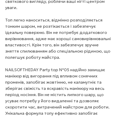
святкового вигляду, роблячи ваші нігті центром
уваги.
Топ легко наноситься, відмінно розподіляється
тонким шаром, не розтікається і забезпечує
ідеальну поверхню. Він не потребує додаткового
вирівнювання, адже має хороші самовирівнювальні
властивості. Крім того, він забезпечує зручне
зняття спилюванням або спеціальною рідиною, що
полегшує роботу майстра.
NAILSOFTHEDAY Party top №05 надійно захищає
манікюр від вигорання під впливом сонячних
променів, запобігає жовтінню, не каламутніє та
зберігає свіжість та яскравість манікюру на весь
період носіння. Він не містить липкого шару, що
усуває потребу у його видаленні та дозволяє
скоротити час, витрачений майстром для роботи.
Унікальна формула топу ефективно запобігає