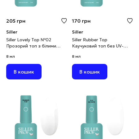
205
грн
170
грн
Siller
Siller
Siller Lovely Top №02
Siller Rubber Top
Прозорий топ з білими
Каучуковий топ без UV-
сердечками, 8 мл
фільтрів прозорий, 8 мл
8 мл
8 мл
В кошик
В кошик