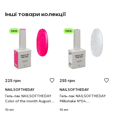
Інші товари колекції
new
new
225
грн
255
грн
NAILSOFTHEDAY
NAILSOFTHEDAY
Гель-лак NAILSOFTHEDAY
Гель-лак NAILSOFTHEDAY
Color of the month August
Milkshake №04
2026 Chrin фуксія з
світловідбивний молочний,
10 мл
10 мл
поталлю та шимером, 10
10 мл