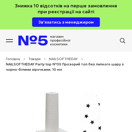
Знижка 10 відсотків на перше замовлення
при реєстрації на сайті
Зв'язатись з менеджером
магазин
професійної
косметики
Головна
>
Товари
>
NAILSOFTHEDAY
>
NAILSOFTHEDAY Party top №05 Прозорий топ без липкого шару з
чорно-білими зірочками, 10 мл