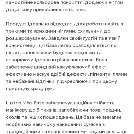
самостійне кольорове покриття, додаючи нігтям
додаткову привабливість і стиль.
Продукт ідеально підходить для роботи навіть з
тонкими та крихкими нігтями, схильними до
розшаровування. Завдяки своїй густій та в'язкій
консистенції, ця база легко розподіляється по
нігтях, заповнюючи будь-які недоліки та
створюючи ідеально рівну поверхню. Вона
забезпечує швидкий камуфлюючий ефект,
ефективно маскує дрібні дефекти, пігментні плями
та небажані відтінки, підкреслюючи при цьому
природну красу рук.
Luxton Miss Base забезпечує надійну стійкість
манікюру до 3 тижнів, запобігаючи появі тріщин,
сколів та інших пошкоджень. Ця база не вимагає
особливих навичок у нанесенні і сумісна з
традиційними та краплинними методами аплікації.