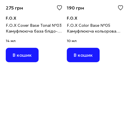
275
грн
190
грн
F.O.X
F.O.X
F.O.X Cover Base Tonal №03
F.O.X Color Base №05
Камуфлююча база блідо-
Камуфлююча кольорова
рожева, 14 мл
база бірюзова, 10 мл
14 мл
10 мл
В кошик
В кошик