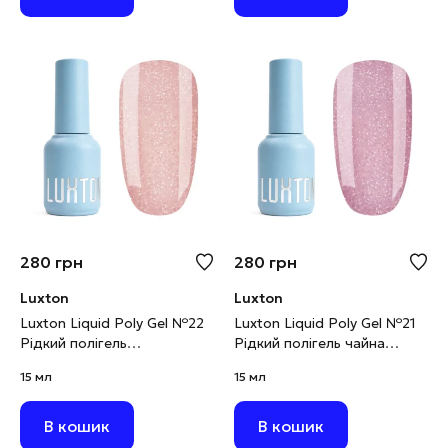
280
грн
280
грн
Luxton
Luxton
Luxton Liquid Poly Gel №22
Luxton Liquid Poly Gel №21
Рідкий полігель
Рідкий полігель чайна
карамельний
троянда світловідбивний,
15 мл
15 мл
світловідбивний, 15 мл
15 мл
В кошик
В кошик