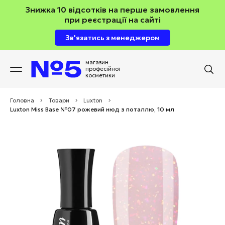
Знижка 10 відсотків на перше замовлення
при реєстрації на сайті
Зв'язатись з менеджером
магазин
професійної
косметики
Головна
>
Товари
>
Luxton
>
Luxton Miss Base №07 рожевий нюд з поталлю, 10 мл