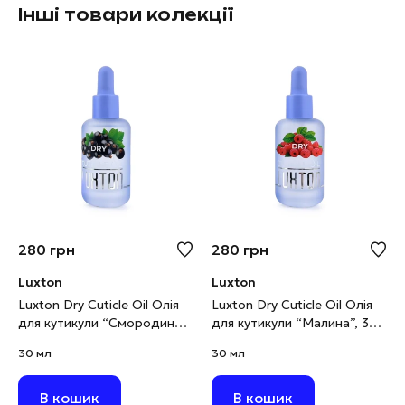
Інші товари колекції
280
грн
280
грн
Luxton
Luxton
Luxton Dry Cuticle Oil Олія
Luxton Dry Cuticle Oil Олія
для кутикули “Смородина”,
для кутикули “Малина”, 30
30 мл
мл
30 мл
30 мл
В кошик
В кошик