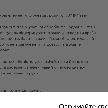
ові елементи: фіолетові, розмір: 178*19*4 мм
струмент для акуратної обробки та надання нігтям
з зусиль підкоригувати довжину, згладити краї й
 покриття. Завдяки зручній формі та оптимальній
оту, не травмує нігті та дозволяє досягти
овах.
начається міцністю, довговічністю та безпекою
ість забезпечує ефективний опил без ризику
нтує точність рухів.
зицію, що вам зручна.
яйте форму і скоротіть довжину нігтів, якщо
Отримайте св
, щоб відшліфувати недосконалості та довести