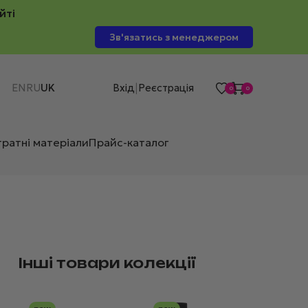
йті
Зв'язатись з менеджером
EN
RU
UK
Вхід
Реєстрація
|
0
0
тратні матеріали
Прайс-каталог
Інші товари колекції