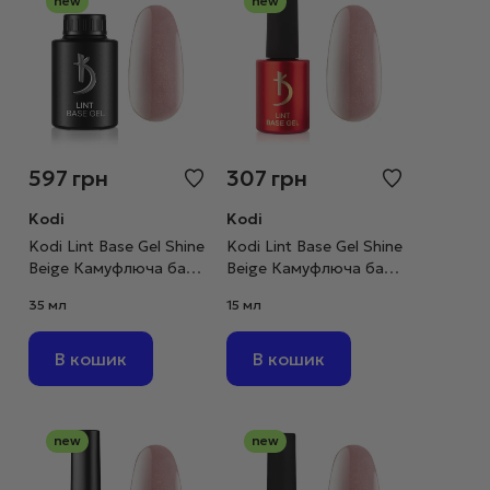
new
new
597
грн
307
грн
Kodi
Kodi
Kodi Lint Base Gel Shine
Kodi Lint Base Gel Shine
Beige Камуфлюча база
Beige Камуфлюча база
рожево-бежевий нюд
рожево-бежевий нюд
35 мл
15 мл
з шимером, 35 мл
з шимером, 15 мл
В кошик
В кошик
new
new