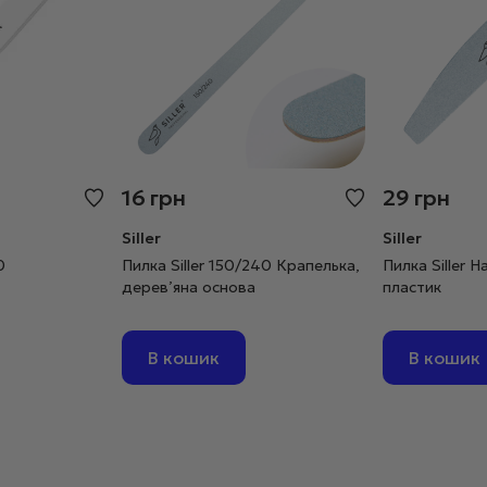
16
грн
29
грн
Siller
Siller
0
Пилка Siller 150/240 Крапелька,
Пилка Siller H
дерев’яна основа
пластик
В кошик
В кошик