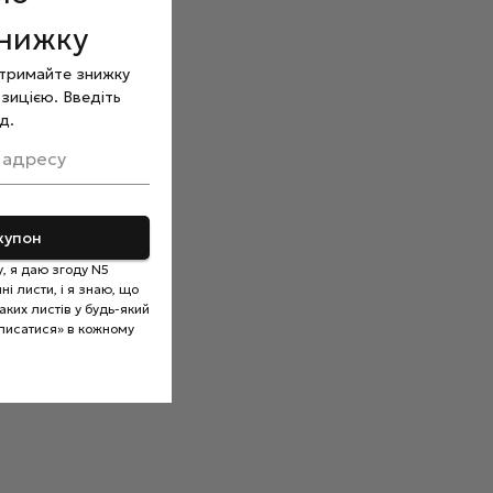
знижку
отримайте знижку
зицією. Введіть
д.
 адресу
купон
, я даю згоду N5
і листи, і я знаю, що
ких листів у будь-який
писатися» в кожному