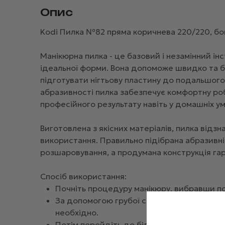
Опис
Kodi Пилка №82 пряма коричнева 220/220, бок
Манікюрна пилка - це базовий і незамінний ін
ідеальної форми. Вона допоможе швидко та бе
підготувати нігтьову пластину до подальшого
абразивності пилка забезпечує комфортну роб
професійного результату навіть у домашніх ум
Виготовлена з якісних матеріалів, пилка відз
використання. Правильно підібрана абразивн
розшаровування, а продумана конструкція гара
Спосіб використання:
Почніть процедуру манікюру, вибравши по
За допомогою грубої сторони пилки вирівн
необхідно.
Потім перейдіть до більш дрібного зерна