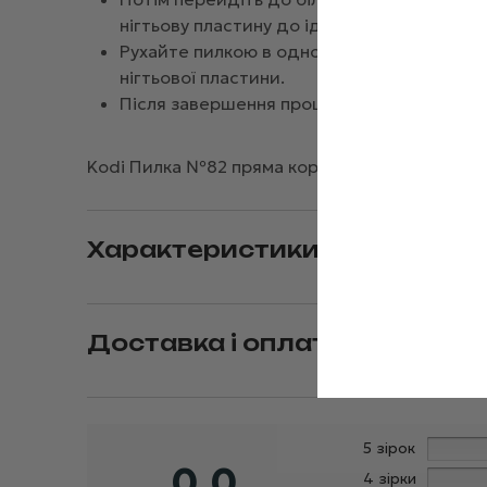
нігтьову пластину до ідеального стану.
Рухайте пилкою в одному напрямку, уник
нігтьової пластини.
Після завершення процедури для догляду
Kodi Пилка №82 пряма коричнева 220/220 вик
Характеристики
Доставка і оплата
5 зірок
0,0
4 зірки