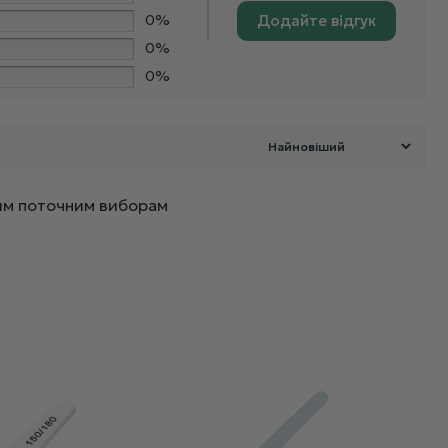
0%
Додайте відгук
0%
0%
ашим поточним виборам