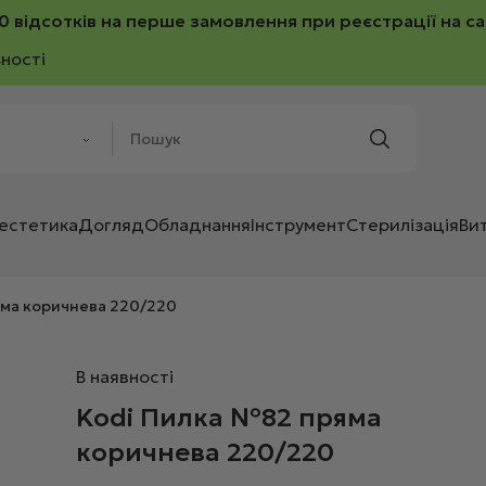
0 відсотків на перше замовлення при реєстрації на са
ності
 естетика
Догляд
Обладнання
Інструмент
Стерилізація
Ви
яма коричнева 220/220
В наявності
Kodi Пилка №82 пряма
коричнева 220/220