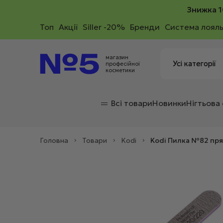
Знижка 1
Toп
Акції
Siller -20%
Бренди
Система лояль
магазин
професійної
косметики
Всі товари
Новинки
Нігтьова
Головна
>
Товари
>
Kodi
>
Kodi Пилка №82 пр