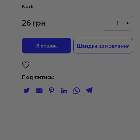
Kodi
26
грн
В кошик
Швидке замовлення
Поділитись: