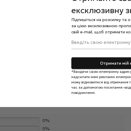
ексклюзивну 
аючи зайвого натискання для запобігання пошкоджень
Підпишіться на розсилку та 
за цією ексклюзивною пропо
 за кутикулою нанесіть спеціальну
олію
.
свій e-mail, щоб отримати ко
Введіть свою електронну
ористовується тільки для індивідуального догляду.
Отримати мій 
*Вводячи свою електронну адресу
надсилати мені рекламні електронн
можу відмовитися від отримання та
час за допомогою посилання «від
повідомленні.
0%
0%