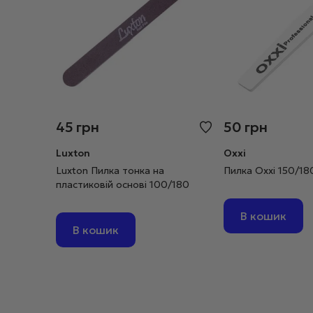
45
грн
50
грн
Luxton
Oxxi
Luxton Пилка тонка на
Пилка Oxxi 150/18
пластиковій основі 100/180
В кошик
В кошик