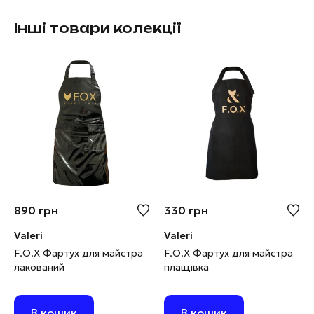
Інші товари колекції
890
грн
330
грн
Valeri
Valeri
F.O.X Фартух для майстра
F.O.X Фартух для майстра
лакований
плащівка
В кошик
В кошик