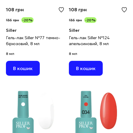
108
грн
108
грн
135
грн
-20%
135
грн
-20%
Siller
Siller
Гель-лак Siller №77 темно-
Гель-лак Siller №124
бірюзовий, 8 мл
апельсиновий, 8 мл
8 мл
8 мл
В кошик
В кошик