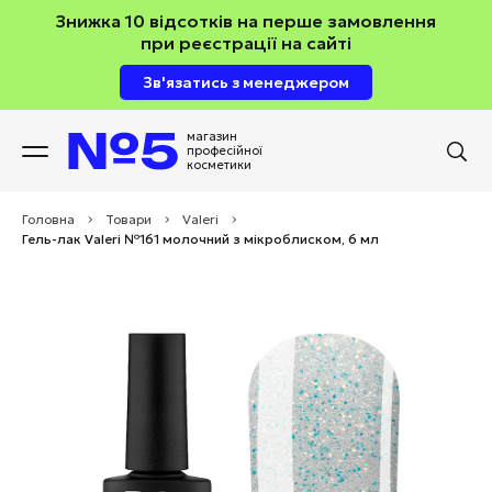
Знижка 10 відсотків на перше замовлення
при реєстрації на сайті
Зв'язатись з менеджером
магазин
професійної
косметики
Головна
>
Товари
>
Valeri
>
Гель-лак Valeri №161 молочний з мікроблиском, 6 мл