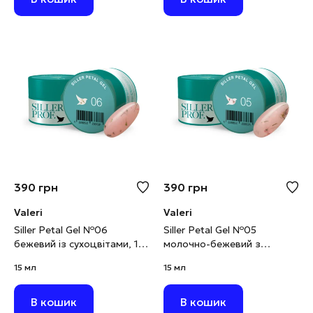
390
грн
390
грн
Valeri
Valeri
Siller Petal Gel №06
Siller Petal Gel №05
бежевий із сухоцвітами, 15
молочно-бежевий з
мл
сухоцвітами, 15 мл
15 мл
15 мл
В кошик
В кошик