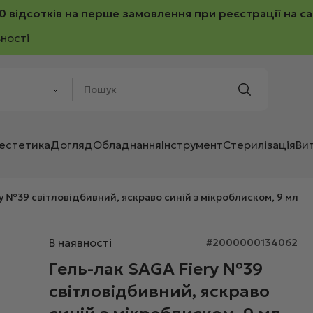
0 відсотків на перше замовлення при реєстрації на са
ності
 естетика
Догляд
Обладнання
Інструмент
Стерилізація
Ви
y №39 світловідбивний, яскраво синій з мікроблиском, 9 мл
В наявності
#2000000134062
Гель-лак SAGA Fiery №39
світловідбивний, яскраво