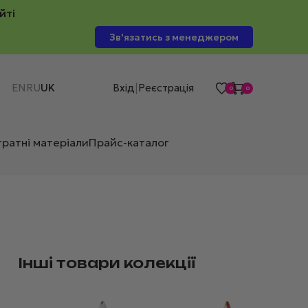
йті
Зв'язатись з менеджером
EN
RU
UK
Вхід
Реєстрація
|
0
0
тратні матеріали
Прайс-каталог
Інші товари колекції