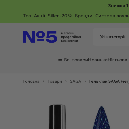
Знижка 1
Toп
Акції
Siller -20%
Бренди
Система лояль
магазин
професійної
косметики
Всі товари
Новинки
Нігтьова
Головна
>
Товари
>
SAGA
>
Гель-лак SAGA Fier