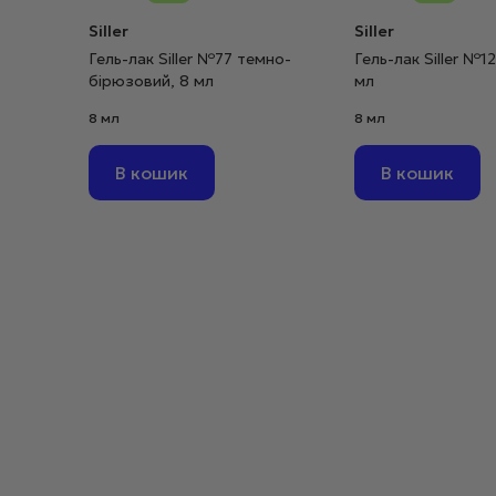
Siller
Siller
Гель-лак Siller №77 темно-
Гель-лак Siller №1
бірюзовий, 8 мл
мл
8 мл
8 мл
В кошик
В кошик