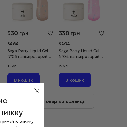
330
грн
330
грн
SAGA
SAGA
Saga Party Liquid Gel
Saga Party Liquid Gel
№05 напівпрозорий
№04 напівпрозорий
бежевий з паєткою, 15
рожевий з паєткою, 15
15 мл
15 мл
мл
мл
В кошик
В кошик
ою
Більше товарів з колекції
знижку
отримайте знижку