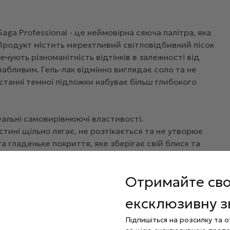
Saga Professional - це неймовірна сяюча палітра, яка
Продукт містить мерехтливий світловідбивний пісок
ечують різноманітність відтінків в залежності від
абливим. Гель-лак відмінно виглядає соло та не
танні темної підложки набуває більш глибокого
деальні самовирівнюючі властивості.
тині щільно лягає, не розтікається та не утворює
а гладеньке покриття, яке зберігає свій блиск та
.
Отримайте св
хвилини під УФ-лампою або 30-60 секунд під LED-
ексклюзивну 
Підпишіться на розсилку та 