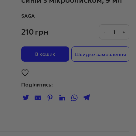
синій з мікроблиском, 9 мл
SAGA
210
грн
В кошик
Швидке замовлення
Поділитись: