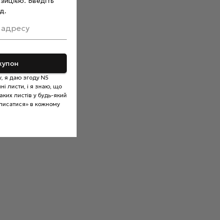
зицією. Введіть
д.
 адресу
купон
, я даю згоду N5
і листи, і я знаю, що
ких листів у будь-який
писатися» в кожному