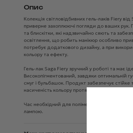
Опис
Колекція світловідбивних гель-лаків Fiery від 
приверне захоплюючі погляди до ваших рук. 
та блискітки, які надзвичайно сяють та забезп
освітлення, що робить манікюр особливо прив
потребує додаткового дизайну, а при викорис
кольору та ефекту.
Гель-лак Saga Fiery зручний у роботі та має і
Високопігментований, завдяки оптимальній гус
смуг і бульбашок. Продукт забезпечує стійке т
насиченість кольору протягом тривалого часу
Час необхідний для полімеризації складає 2 
лампою.