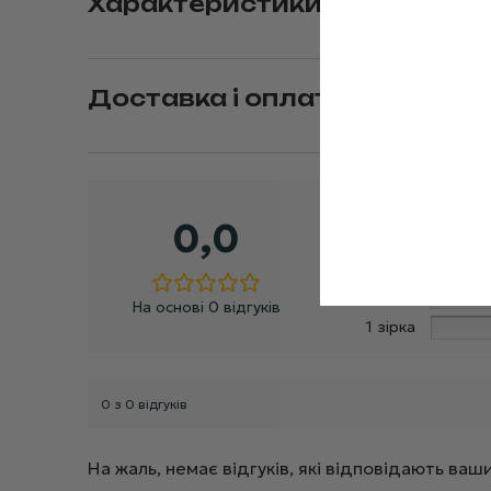
Характеристики
Доставка і оплата
5 зірок
0,0
4 зірки
3 зірки
2 зірки
На основі 0 відгуків
1 зірка
0 з 0 відгуків
На жаль, немає відгуків, які відповідають в