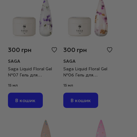
300
грн
300
грн
SAGA
SAGA
Saga Liquid Floral Gel
Saga Liquid Floral Gel
№07 Гель для
№06 Гель для
нарощування
нарощування
15 мл
15 мл
молочний із
молочний із жовтими
фіолетовими
та фіолетовими
сухоцвітами, 15 мл
сухоцвітами, 15 мл
В кошик
В кошик