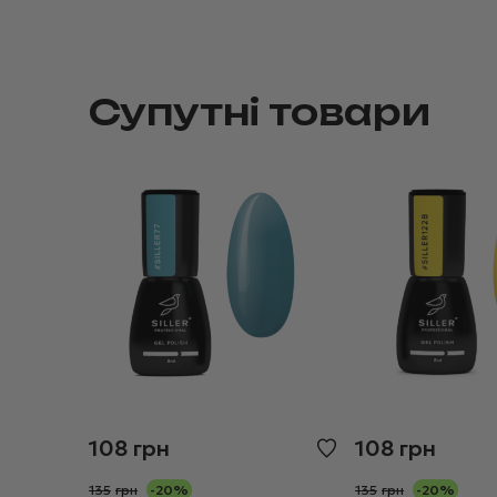
Супутні товари
108
грн
108
грн
135
грн
-20%
135
грн
-20%