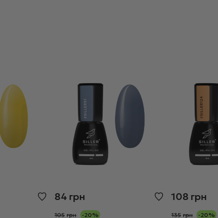
84
грн
108
грн
105
грн
-20%
135
грн
-20%