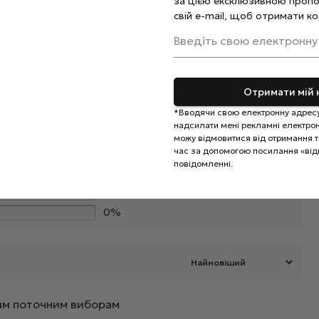
за цією ексклюзивною пропо
свій e-mail, щоб отримати ко
Введіть свою електронну
Отримати мій 
*Вводячи свою електронну адресу
надсилати мені рекламні електронн
0%
можу відмовитися від отримання та
час за допомогою посилання «від
0%
повідомленні.
0%
Додайте відгук
0%
0%
ашим поточним виборам