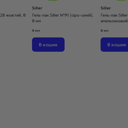
Siller
Siller
22В жовтий, 8
Гель-лак Siller №91 (сіро-синій),
Гель-лак Sill
8 мл
апельсиновий
8 мл
8 мл
В кошик
В кошик