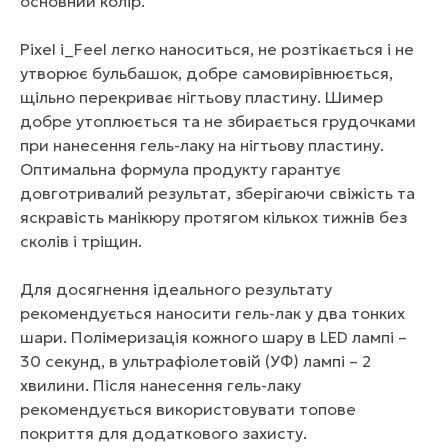
основний колір.
Pixel i_Feel легко наноситься, не розтікається і не
утворює бульбашок, добре самовирівнюється,
щільно перекриває нігтьову пластину. Шимер
добре утоплюється та не збирається грудочками
при нанесення гель-лаку на нігтьову пластину.
Оптимальна формула продукту гарантує
довготривалий результат, зберігаючи свіжість та
яскравість манікюру протягом кількох тижнів без
сколів і тріщин.
Для досягнення ідеального результату
рекомендується наносити гель-лак у два тонких
шари. Полімеризація кожного шару в LED лампі –
30 секунд, в ультрафіолетовій (УФ) лампі – 2
хвилини. Після нанесення гель-лаку
рекомендується використовувати топове
покриття для додаткового захисту.