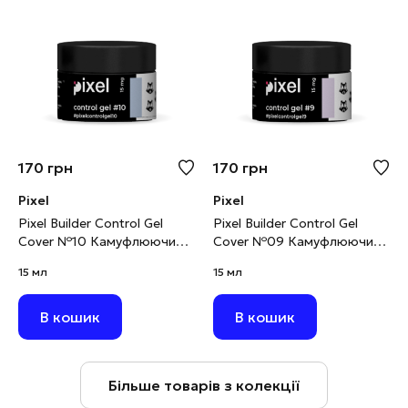
170
грн
170
грн
Pixel
Pixel
Pixel Builder Control Gel
Pixel Builder Control Gel
Cover №10 Камуфлюючий
Cover №09 Камуфлюючий
будівельний гель світло-
будівельний гель світло-
15 мл
15 мл
блакитний, 15 мл
фіолетовий, 15 мл
В кошик
В кошик
Більше товарів з колекції