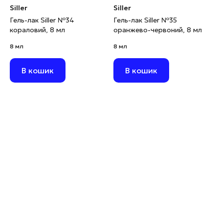
Siller
Siller
Гель-лак Siller №34
Гель-лак Siller №35
кораловий, 8 мл
оранжево-червоний, 8 мл
8 мл
8 мл
В кошик
В кошик