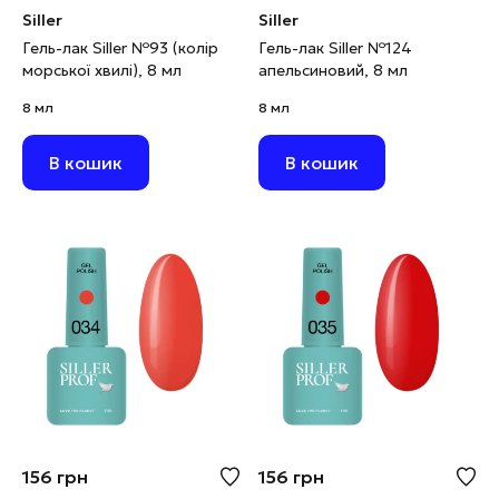
Siller
Siller
Гель-лак Siller №93 (колір
Гель-лак Siller №124
морської хвилі), 8 мл
апельсиновий, 8 мл
8 мл
8 мл
В кошик
В кошик
156
грн
156
грн