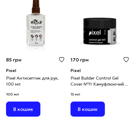
85
грн
170
грн
Pixel
Pixel
Pixel Антисептик для рук,
Pixel Builder Control Gel
100 мл
Cover №11 Камуфлюючий
будівельний гель білий, 15
100 мл
15 мл
мл
В кошик
В кошик