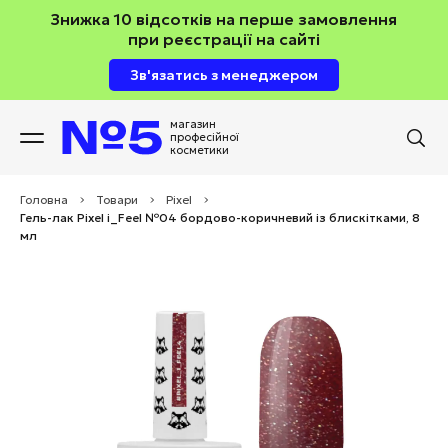
Знижка 10 відсотків на перше замовлення
при реєстрації на сайті
Зв'язатись з менеджером
магазин
професійної
косметики
Головна
>
Товари
>
Pixel
>
Гель-лак Pixel i_Feel №04 бордово-коричневий із блискітками, 8
мл