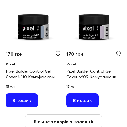
170
грн
170
грн
Pixel
Pixel
Pixel Builder Control Gel
Pixel Builder Control Gel
Cover №10 Камуфлюючий
Cover №09 Камуфлюючий
будівельний гель світло-
будівельний гель світло-
15 мл
15 мл
блакитний, 15 мл
фіолетовий, 15 мл
В кошик
В кошик
Більше товарів з колекції