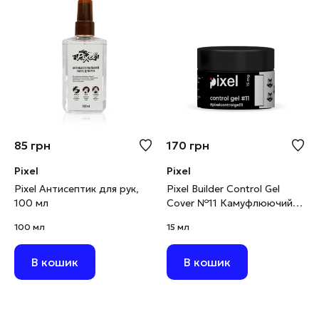
85
грн
170
грн
Pixel
Pixel
Pixel Антисептик для рук,
Pixel Builder Control Gel
100 мл
Cover №11 Камуфлюючий
будівельний гель білий, 15
100 мл
15 мл
мл
В кошик
В кошик