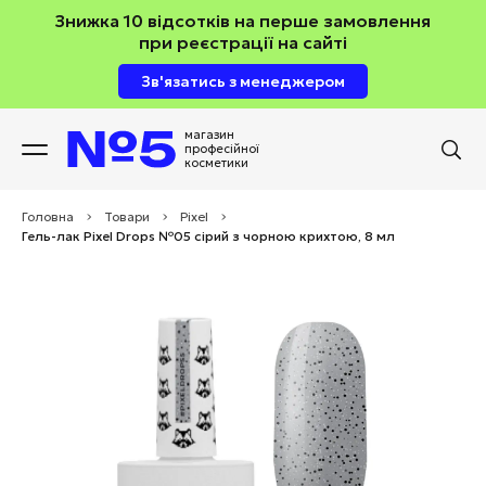
Знижка 10 відсотків на перше замовлення
при реєстрації на сайті
Зв'язатись з менеджером
магазин
професійної
косметики
Головна
>
Товари
>
Pixel
>
Гель-лак Pixel Drops №05 сірий з чорною крихтою, 8 мл