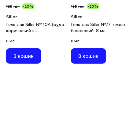
135
грн
-20%
135
грн
-20%
Siller
Siller
Гель-лак Siller №110А (рудо-
Гель-лак Siller №77 темно-
коричневий з
бірюзовий, 8 мл
мікроблиском), 8 мл
8 мл
8 мл
В кошик
В кошик