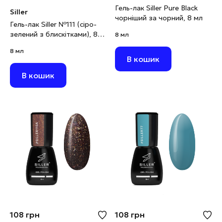
Гель-лак Siller Pure Black
Siller
чорніший за чорний, 8 мл
Гель-лак Siller №111 (сіро-
зелений з блискітками), 8
8 мл
мл
8 мл
В кошик
В кошик
108
грн
108
грн