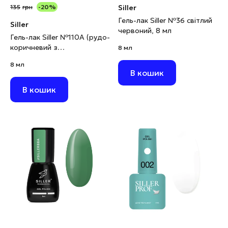
135
грн
-20%
Siller
Гель-лак Siller №36 світлий
Siller
червоний, 8 мл
Гель-лак Siller №110А (рудо-
коричневий з
8 мл
мікроблиском), 8 мл
8 мл
В кошик
В кошик