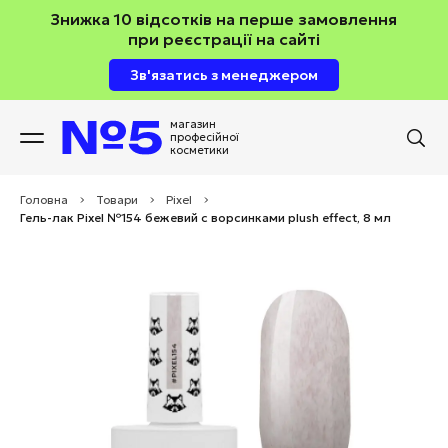
Знижка 10 відсотків на перше замовлення
при реєстрації на сайті
Зв'язатись з менеджером
магазин
професійної
косметики
Головна
>
Товари
>
Pixel
>
Гель-лак Pixel №154 бежевий с ворсинками plush effect, 8 мл