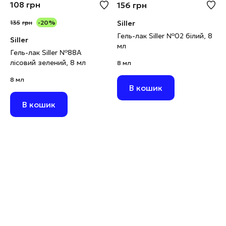
108
грн
156
грн
135
грн
-20%
Siller
Гель-лак Siller №02 білий, 8
Siller
мл
Гель-лак Siller №88А
лісовий зелений, 8 мл
8 мл
8 мл
В кошик
В кошик