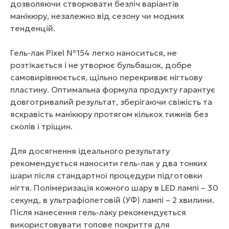
дозволяючи створювати безліч варіантів
манікюру, незалежно від сезону чи модних
тенденцій.
Гель-лак Pixel №154 легко наноситься, не
розтікається і не утворює бульбашок, добре
самовирівнюється, щільно перекриває нігтьову
пластину. Оптимальна формула продукту гарантує
довготривалий результат, зберігаючи свіжість та
яскравість манікюру протягом кількох тижнів без
сколів і тріщин.
Для досягнення ідеального результату
рекомендується наносити гель-лак у два тонких
шари після стандартної процедури підготовки
нігтя. Полімеризація кожного шару в LED лампі – 30
секунд, в ультрафіолетовій (УФ) лампі – 2 хвилини.
Після нанесення гель-лаку рекомендується
використовувати топове покриття для