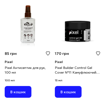
85
грн
170
грн
Pixel
Pixel
Pixel Антисептик для рук,
Pixel Builder Control Gel
100 мл
Cover №11 Камуфлюючий
будівельний гель білий, 15
100 мл
15 мл
мл
В кошик
В кошик