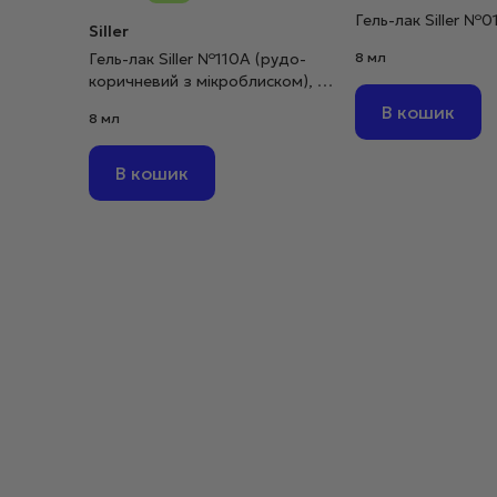
Гель-лак Siller №0
Siller
Гель-лак Siller №110А (рудо-
8 мл
коричневий з мікроблиском), 8
мл
В кошик
8 мл
В кошик