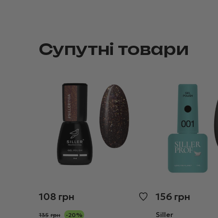
Супутні товари
108
грн
156
грн
Siller
135
грн
-20%