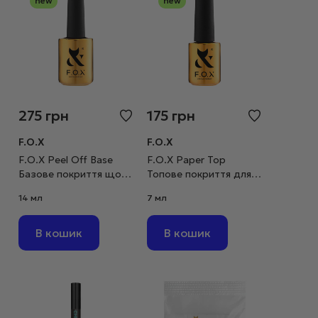
new
new
275
грн
175
грн
F.O.X
F.O.X
F.O.X Peel Off Base
F.O.X Paper Top
Базове покриття що
Топове покриття для
легко знімається, 14 мл
малювання олівцем, 7
14 мл
7 мл
мл
В кошик
В кошик