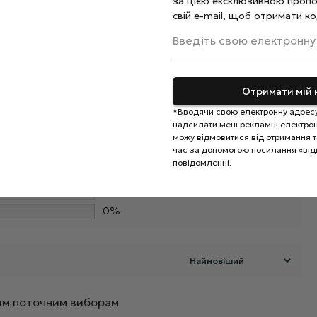
за цією ексклюзивною пропо
свій e-mail, щоб отримати ко
Введіть свою електронну
Отримати мій 
*Вводячи свою електронну адресу
надсилати мені рекламні електронн
0%
можу відмовитися від отримання та
час за допомогою посилання «від
0%
повідомленні.
0%
Додайте відгук
0%
0%
ашим поточним виборам