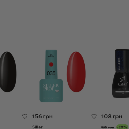
156
грн
108
грн
Siller
135
грн
-20%