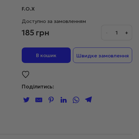
F.O.X
Доступно за замовленням
185
грн
В кошик
Швидке замовлення
Поділитись: