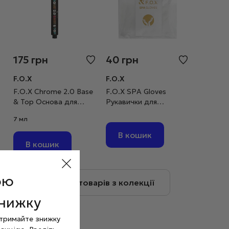
175
грн
40
грн
F.O.X
F.O.X
F.O.X Chrome 2.0 Base
F.O.X SPA Gloves
& Top Основа для
Рукавички для
втирки, 7 мл
манікюру одноразові
7 мл
В кошик
В кошик
ою
Більше товарів з колекції
знижку
отримайте знижку