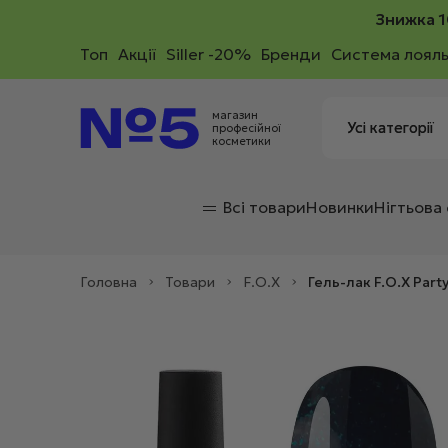
Знижка 1
Toп
Акції
Siller -20%
Бренди
Система лояль
магазин
професійної
косметики
Всі товари
Новинки
Нігтьова
Головна
>
Товари
>
F.O.X
>
Гель-лак F.O.X Par