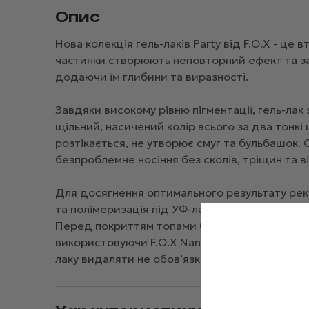
Опис
Нова колекція гель-лаків Party від F.O.X - це 
частинки створюють неповторний ефект та з
додаючи їм глибини та виразності.
Завдяки високому рівню пігментації, гель-лак
щільний, насичений колір всього за два тонкі
розтікається, не утворює смуг та бульбашок.
безпроблемне носіння без сколів, тріщин та в
Для досягнення оптимального результату ре
та полімеризація під УФ-лампою протягом 2 х
Перед покриттям топами без липкого шару об
використовуючи F.O.X Nano Dehydrator. При н
лаку видаляти не обов’язково.