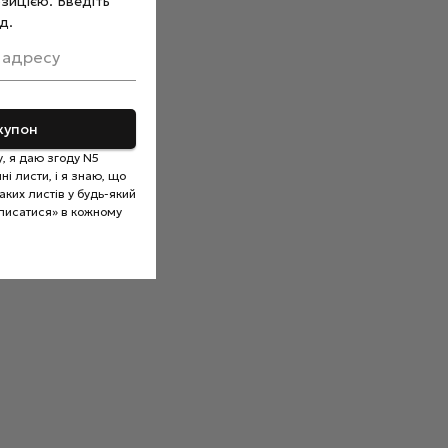
зицією. Введіть
д.
 адресу
купон
, я даю згоду N5
і листи, і я знаю, що
ких листів у будь-який
писатися» в кожному