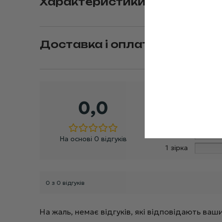
Характеристики
Доставка і оплата
5 зірок
0,0
4 зірки
3 зірки
2 зірки
На основі 0 відгуків
1 зірка
0 з 0 відгуків
На жаль, немає відгуків, які відповідають в