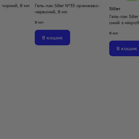
1 чорний, 8 мл
Гель-лак Siller №35 оранжево-
Siller
червоний, 8 мл
Гель-лак Sill
8 мл
синій з мікро
8 мл
В кошик
В кошик