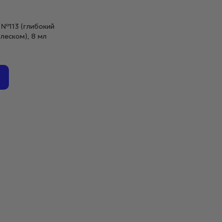
er №113 (глибокий
блеском), 8 мл