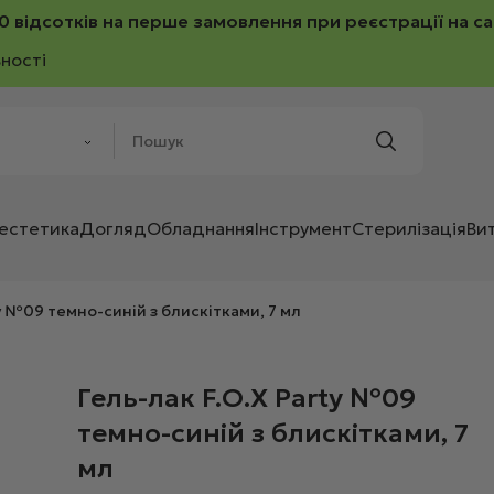
0 відсотків на перше замовлення при реєстрації на са
ності
 естетика
Догляд
Обладнання
Інструмент
Стерилізація
Ви
ty №09 темно-синій з блискітками, 7 мл
Гель-лак F.O.X Party №09
темно-синій з блискітками, 7
мл