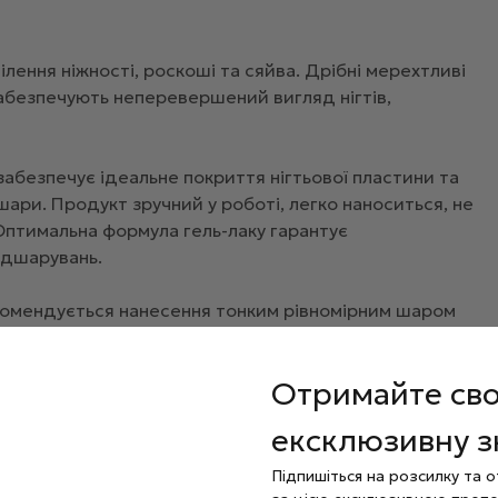
втілення ніжності, роскоші та сяйва. Дрібні мерехтливі
абезпечують неперевершений вигляд нігтів,
 забезпечує ідеальне покриття нігтьової пластини та
 шари. Продукт зручний у роботі, легко наноситься, не
 Оптимальна формула гель-лаку гарантує
ідшарувань.
комендується нанесення тонким рівномірним шаром
вилин або під LED-лампою від 60 до 90 секунд.
ов’язково видалити дисперсію з гель-лаку
Отримайте св
анесенні топів з липким шаром — дисперсію з гель-
ексклюзивну 
Підпишіться на розсилку та 