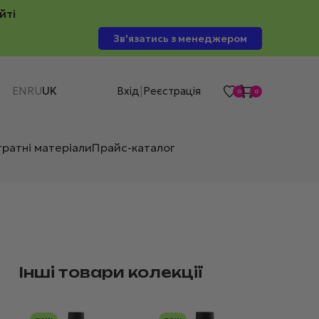
йті
Зв'язатись з менеджером
EN
RU
UK
Вхід
Реєстрація
|
0
0
тратні матеріали
Прайс-каталог
Інші товари колекції