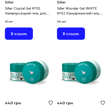
Siller
Siller
Siller Crystal Gel №05
Siller Wonder Gel WHITE
Напівпрозорий гель для
№02 Камуфлюючий гель
нарощування з
для моделювання білий, 30
15 мл
30 мл
блискітками, 15 мл
мг
В кошик
В кошик
440
грн
440
грн