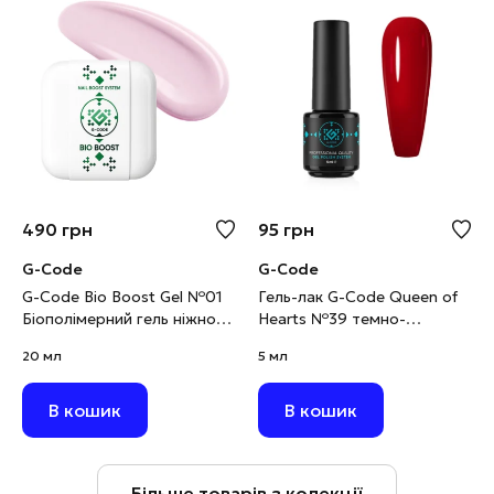
490
грн
95
грн
G-Code
G-Code
G-Code Bio Boost Gel №01
Гель-лак G-Code Queen of
Біополімерний гель ніжно-
Hearts №39 темно-
рожевий, 20 мл
червоний, 5 мл
20 мл
5 мл
В кошик
В кошик
Більше товарів з колекції