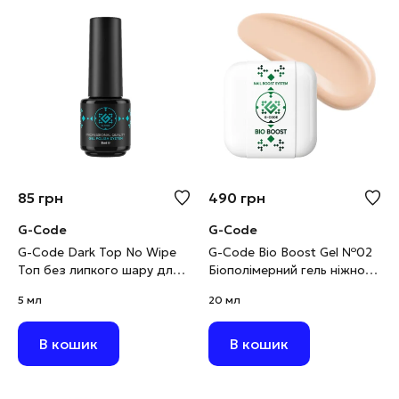
85
грн
490
грн
G-Code
G-Code
G-Code Dark Top No Wipe
G-Code Bio Boost Gel №02
Топ без липкого шару для
Біополімерний гель ніжно-
темних і яскравих кольорів,
бежевий, 20 мл
5 мл
20 мл
5 мл
В кошик
В кошик