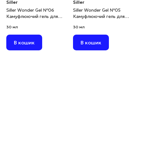
Siller
Siller
Siller Wonder Gel №06
Siller Wonder Gel №05
Камуфлюючий гель для
Камуфлюючий гель для
моделювання рожево-
моделювання світло-
30 мл
30 мл
ліловий, 30 мл
рожевий, 30 мл
В кошик
В кошик