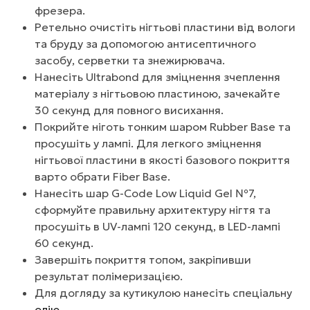
фрезера.
Ретельно очистіть нігтьові пластини від вологи
та бруду за допомогою антисептичного
засобу, серветки та знежирювача.
Нанесіть Ultrabond для зміцнення зчеплення
матеріалу з нігтьовою пластиною, зачекайте
30 секунд для повного висихання.
Покрийте ніготь тонким шаром Rubber Base та
просушіть у лампі. Для легкого зміцнення
нігтьової пластини в якості базового покриття
варто обрати Fiber Base.
Нанесіть шар G-Code Low Liquid Gel №7,
сформуйте правильну архитектуру нігтя та
просушіть в UV-лампі 120 секунд, в LED-лампі
60 секунд.
Завершіть покриття топом, закріпивши
результат полімеризацією.
Для догляду за кутикулою нанесіть спеціальну
олію