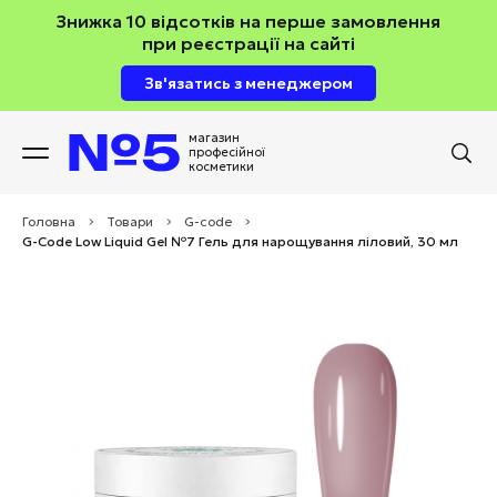
Знижка 10 відсотків на перше замовлення
при реєстрації на сайті
Зв'язатись з менеджером
магазин
професійної
косметики
Головна
>
Товари
>
G-code
>
G-Code Low Liquid Gel №7 Гель для нарощування ліловий, 30 мл