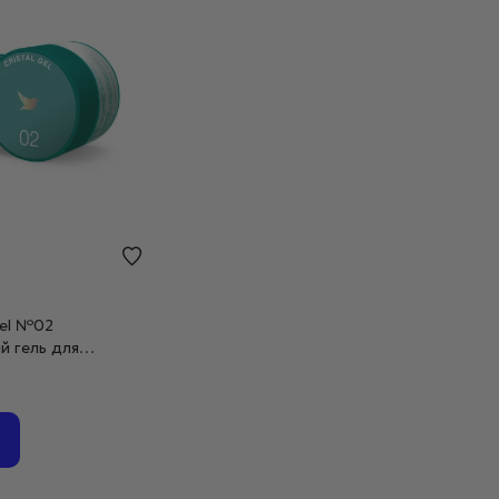
 Gel №02
й гель для
з блискітками, 15