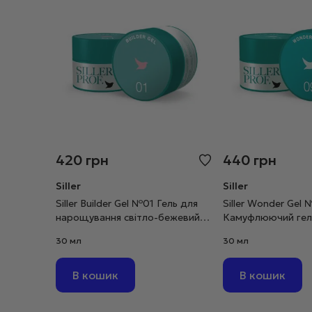
420
грн
440
грн
Siller
Siller
Siller Builder Gel №01 Гель для
Siller Wonder Gel
нарощування світло-бежевий,
Камуфлюючий гел
30 мл
моделювання ніжн
30 мл
30 мл
мл
В кошик
В кошик