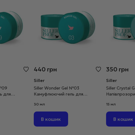
440
грн
350
грн
Siller
Siller
 №09
Siller Wonder Gel №03
Siller Crystal
ь для
Камуфлюючий гель для
Напівпрозори
о-м’ятний, 30
моделювання молочно-
нарощування 
30 мл
15 мл
рожевий, 30 мл
мл
В кошик
В кошик