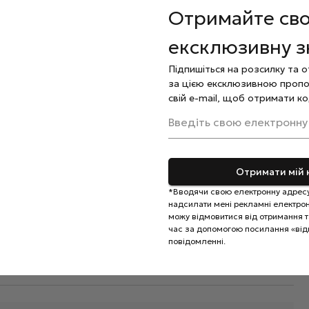
Отримайте св
ня матеріалу з нігтьовою пластиною, зачекайте 30
ексклюзивну 
 та просушіть у лампі. Для легкого зміцнення
иття варто обрати Fiber Base.
Підпишіться на розсилку та 
формуйте правильну архитектуру нігтя та просушіть
за цією ексклюзивною пропо
свій e-mail, щоб отримати ко
нд.
зультат полімеризацією.
Введіть свою електронну
альну
олію
Отримати мій 
*Вводячи свою електронну адресу
надсилати мені рекламні електронн
можу відмовитися від отримання та
час за допомогою посилання «від
повідомленні.