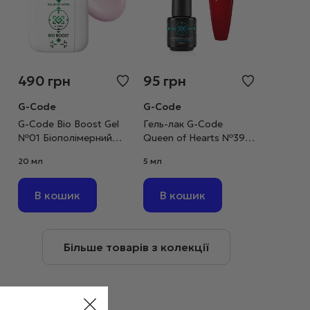
490
грн
95
грн
G-Code
G-Code
G-Code Bio Boost Gel
Гель-лак G-Code
№01 Біополімерний
Queen of Hearts №39
гель ніжно-рожевий,
темно-червоний, 5 мл
20 мл
5 мл
20 мл
В кошик
В кошик
Більше товарів з колекції