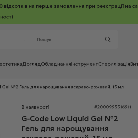
0 відсотків на перше замовлення при реєстрації на са
ності
 естетика
Догляд
Обладнання
Інструмент
Стерилізація
Ви
d Gel №2 Гель для нарощування яскраво-рожевий, 15 мл
В наявності
#2000995516911
G-Code Low Liquid Gel №2
Гель для нарощування