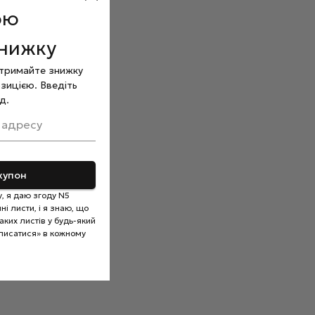
ою
знижку
отримайте знижку
зицією. Введіть
д.
 адресу
купон
, я даю згоду N5
і листи, і я знаю, що
ких листів у будь-який
писатися» в кожному