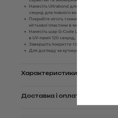
Нанесіть Ultrabond для зміцнення зчеплен
секунд для повного висихання.
Покрийте ніготь тонким шаром Rubber Base
нігтьової пластини в якості базового покр
Нанесіть шар G-Code Low Liquid Gel №2, с
в UV-лампі 120 секунд, в LED-лампі 60 секу
Завершіть покриття топом, закріпивши ре
Для догляду за кутикулою нанесіть спеці
Характеристики
Доставка і оплата