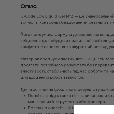
Опис
G-Code Low Liquid Gel №2 — це універсальний 
точність, контроль і бездоганний результат у 
Його продумана формула дозволяє легко адапт
зміцнення до побудови правильної архітектури
комфортне нанесення та акуратний вигляд уж
Матеріал поєднує еластичність і міцність за
досягати потрібного результату без перевант
властивості, стабільність під час роботи та 
для щоденної роботи майстра.
Для досягнення ідеального результату важли
Почніть із підготовки нігтів, виконавши с
манікюрних інструментів або фрезера.
Ретельно очистіть нігтьові пластини від 
серветки та знежирювача.