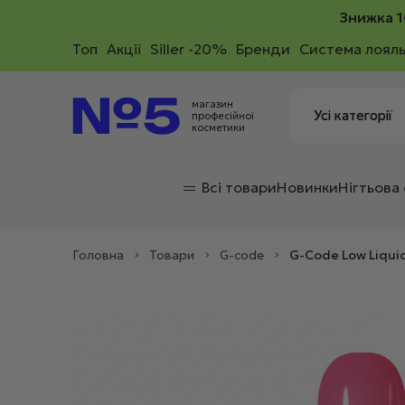
Знижка 1
Toп
Акції
Siller -20%
Бренди
Система лояль
магазин
професійної
косметики
Всі товари
Новинки
Нігтьова
Головна
>
Товари
>
G-code
>
G-Code Low Liqui