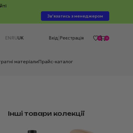
йті
Зв'язатись з менеджером
EN
RU
UK
Вхід
Реєстрація
|
0
0
тратні матеріали
Прайс-каталог
Інші товари колекції