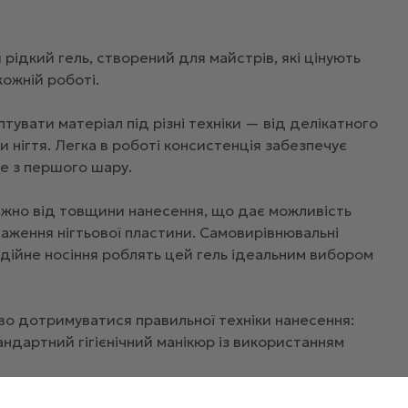
рідкий гель, створений для майстрів, які цінують
кожній роботі.
увати матеріал під різні техніки — від делікатного
 нігтя. Легка в роботі консистенція забезпечує
е з першого шару.
лежно від товщини нанесення, що дає можливість
аження нігтьової пластини. Самовирівнювальні
надійне носіння роблять цей гель ідеальним вибором
во дотримуватися правильної техніки нанесення:
тандартний гігієнічний манікюр із використанням
вологи та бруду за допомогою антисептичного засобу,