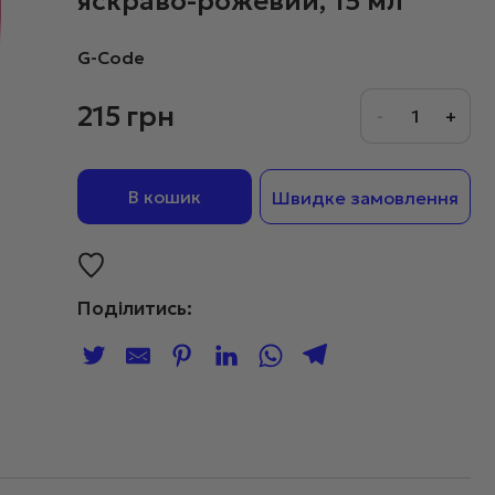
яскраво-рожевий, 15 мл
G-Code
215
грн
В кошик
Швидке замовлення
Поділитись: