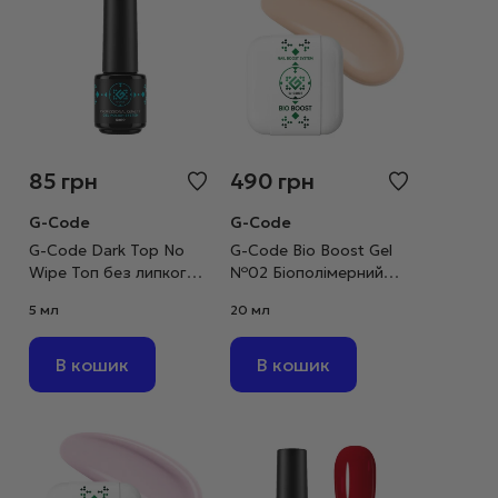
85
грн
490
грн
G-Code
G-Code
G-Code Dark Top No
G-Code Bio Boost Gel
Wipe Топ без липкого
№02 Біополімерний
шару для темних і
гель ніжно-бежевий,
5 мл
20 мл
яскравих кольорів, 5
20 мл
мл
В кошик
В кошик