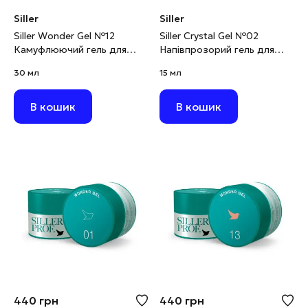
Siller
Siller
Siller Wonder Gel №12
Siller Crystal Gel №02
Камуфлюючий гель для
Напівпрозорий гель для
моделювання рожевий, 30
нарощування з
30 мл
15 мл
мл
блискітками, 15 мл
В кошик
В кошик
440
грн
440
грн