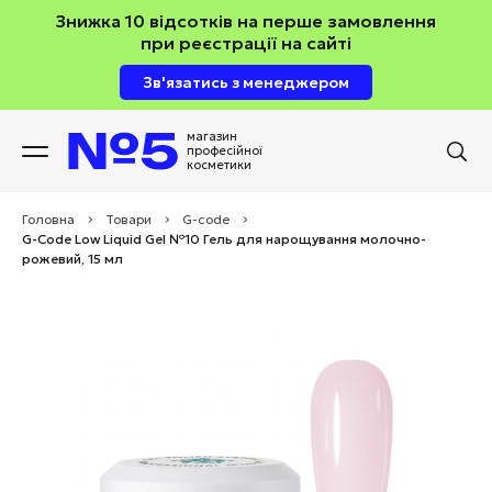
Знижка 10 відсотків на перше замовлення
при реєстрації на сайті
Зв'язатись з менеджером
магазин
професійної
косметики
Головна
>
Товари
>
G-code
>
G-Code Low Liquid Gel №10 Гель для нарощування молочно-
рожевий, 15 мл