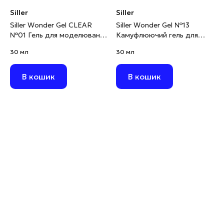
Siller
Siller
Siller Wonder Gel CLEAR
Siller Wonder Gel №13
№01 Гель для моделювання
Камуфлюючий гель для
прозорий, 30 мл
моделювання персиковий,
30 мл
30 мл
30 мл
В кошик
В кошик