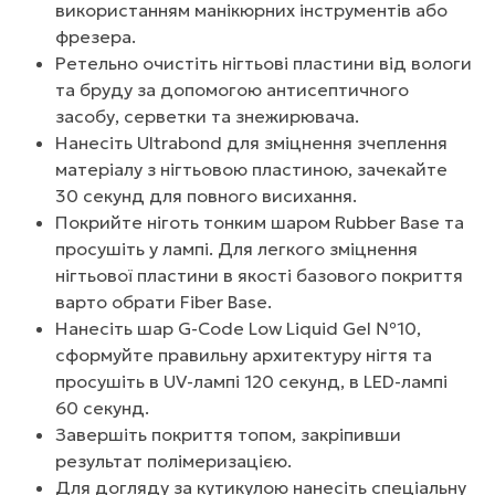
використанням манікюрних інструментів або
фрезера.
Ретельно очистіть нігтьові пластини від вологи
та бруду за допомогою антисептичного
засобу, серветки та знежирювача.
Нанесіть Ultrabond для зміцнення зчеплення
матеріалу з нігтьовою пластиною, зачекайте
30 секунд для повного висихання.
Покрийте ніготь тонким шаром Rubber Base та
просушіть у лампі. Для легкого зміцнення
нігтьової пластини в якості базового покриття
варто обрати Fiber Base.
Нанесіть шар G-Code Low Liquid Gel №10,
сформуйте правильну архитектуру нігтя та
просушіть в UV-лампі 120 секунд, в LED-лампі
60 секунд.
Завершіть покриття топом, закріпивши
результат полімеризацією.
Для догляду за кутикулою нанесіть спеціальну