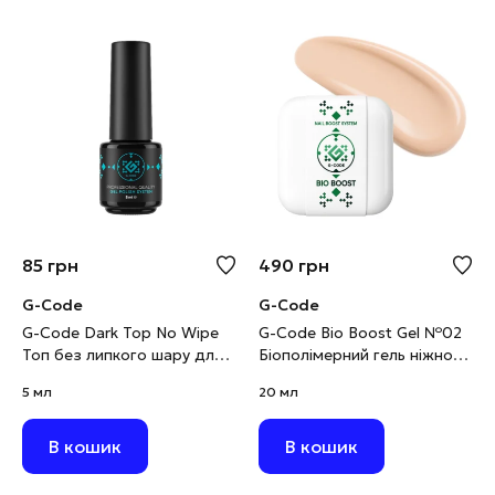
85
грн
490
грн
G-Code
G-Code
G-Code Dark Top No Wipe
G-Code Bio Boost Gel №02
Топ без липкого шару для
Біополімерний гель ніжно-
темних і яскравих кольорів,
бежевий, 20 мл
5 мл
20 мл
5 мл
В кошик
В кошик