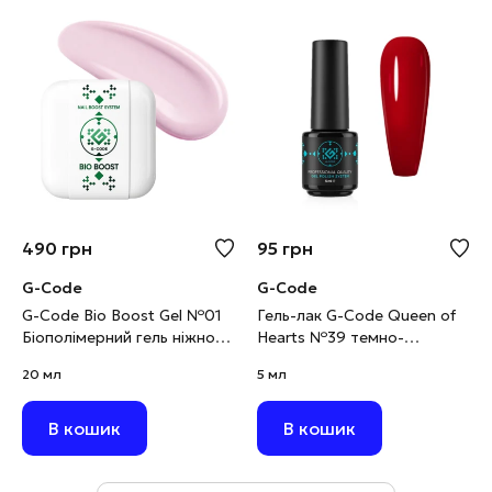
490
грн
95
грн
G-Code
G-Code
G-Code Bio Boost Gel №01
Гель-лак G-Code Queen of
Біополімерний гель ніжно-
Hearts №39 темно-
рожевий, 20 мл
червоний, 5 мл
20 мл
5 мл
В кошик
В кошик