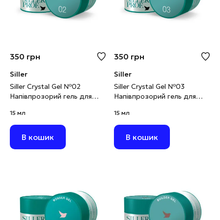
350
грн
350
грн
Siller
Siller
Siller Crystal Gel №02
Siller Crystal Gel №03
Напівпрозорий гель для
Напівпрозорий гель для
нарощування з
нарощування з
15 мл
15 мл
блискітками, 15 мл
блискітками, 15 мл
В кошик
В кошик