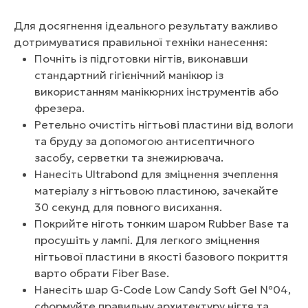
Для досягнення ідеального результату важливо
дотримуватися правильної техніки нанесення:
Почніть із підготовки нігтів, виконавши
стандартний гігієнічний манікюр із
використанням манікюрних інструментів або
фрезера.
Ретельно очистіть нігтьові пластини від вологи
та бруду за допомогою антисептичного
засобу, серветки та знежирювача.
Нанесіть Ultrabond для зміцнення зчеплення
матеріалу з нігтьовою пластиною, зачекайте
30 секунд для повного висихання.
Покрийте ніготь тонким шаром Rubber Base та
просушіть у лампі. Для легкого зміцнення
нігтьової пластини в якості базового покриття
варто обрати Fiber Base.
Нанесіть шар G-Code Low Candy Soft Gel №04,
сформуйте правильну архитектуру нігтя та