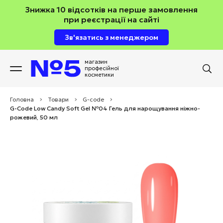
Знижка 10 відсотків на перше замовлення
при реєстрації на сайті
Зв'язатись з менеджером
магазин
професійної
косметики
Головна
>
Товари
>
G-code
>
G-Code Low Candy Soft Gel №04 Гель для нарощування ніжно-
рожевий, 50 мл