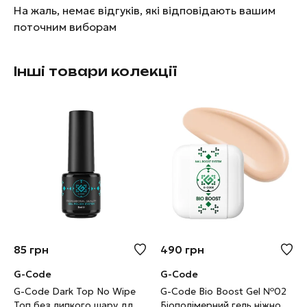
На жаль, немає відгуків, які відповідають вашим
поточним виборам
Інші товари колекції
85
грн
490
грн
G-Code
G-Code
G-Code Dark Top No Wipe
G-Code Bio Boost Gel №02
Топ без липкого шару для
Біополімерний гель ніжно-