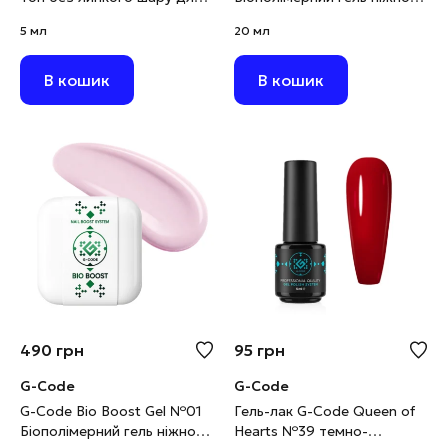
темних і яскравих кольорів,
бежевий, 20 мл
5 мл
20 мл
5 мл
В кошик
В кошик
490
грн
95
грн
G-Code
G-Code
G-Code Bio Boost Gel №01
Гель-лак G-Code Queen of
Біополімерний гель ніжно-
Hearts №39 темно-