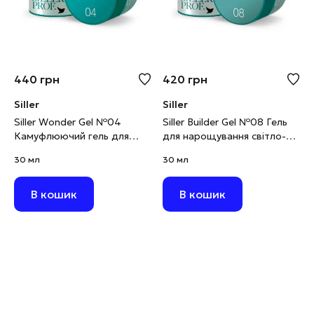
440
грн
420
грн
Siller
Siller
Siller Wonder Gel №04
Siller Builder Gel №08 Гель
Камуфлюючий гель для
для нарощування світло-
моделювання рожево-
коричневий, 30 мл
30 мл
30 мл
бежевий, 30 мл
В кошик
В кошик