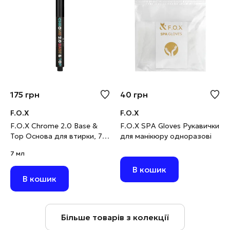
175
грн
40
грн
F.O.X
F.O.X
F.O.X Chrome 2.0 Base &
F.O.X SPA Gloves Рукавички
Top Основа для втирки, 7
для манікюру одноразові
мл
7 мл
В кошик
В кошик
Більше товарів з колекції