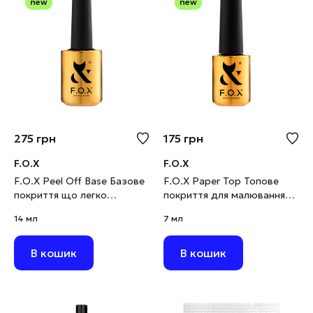
new
new
275
грн
175
грн
F.O.X
F.O.X
F.O.X Peel Off Base Базове
F.O.X Paper Top Топове
покриття що легко
покриття для малювання
знімається, 14 мл
олівцем, 7 мл
14 мл
7 мл
В кошик
В кошик