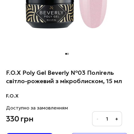
F.O.X Poly Gel Beverly №03 Полігель
світло-рожевий з мікроблиском, 15 мл
F.O.X
Доступно за замовленням
330
грн