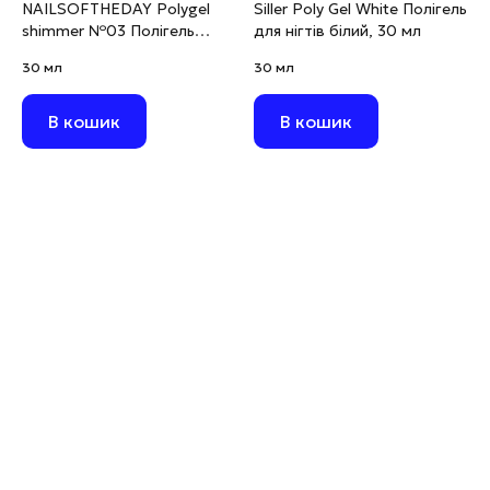
NAILSOFTHEDAY Polygel
Siller Poly Gel White Полігель
shimmer №03 Полігель
для нігтів білий, 30 мл
молочно–рожевий з
30 мл
30 мл
шимером дрібнозернистим,
30 г
В кошик
В кошик