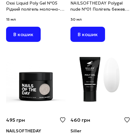
Oxxi Liquid Poly Gel №05
NAILSOFTHEDAY Polygel
Рідкий полігель молочно-
nude №01 Полігель бежево-
бузковий, 15 мл
рожевий дрібнозернистий,
15 мл
30 мл
30 г
В кошик
В кошик
495
грн
460
грн
NAILSOFTHEDAY
Siller