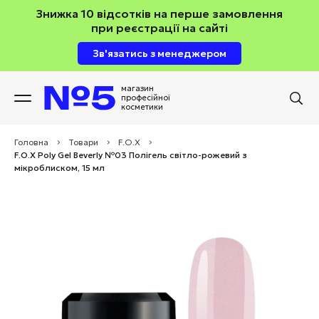
Знижка 10 відсотків на перше замовлення
при реєстрації на сайті
Зв'язатись з менеджером
магазин
професійної
косметики
Головна
>
Товари
>
F.O.X
>
F.O.X Poly Gel Beverly №03 Полігель світло-рожевий з
мікроблиском, 15 мл