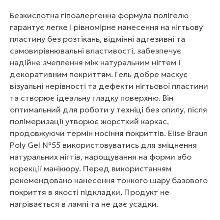
Безкислотна гіпоалергенна формула полігелю
гарантує легке і рівномірне нанесення на нігтьову
пластину без розтікань, відмінні адгезивні та
самовирівнювальні властивості, забезпечує
надійне зчеплення між натуральним нігтем і
декоративним покриттям. Гель добре маскує
візуальні нерівності та дефекти нігтьової пластини
та створює ідеальну гладку поверхню. Він
оптимальний для роботи у техніці без опилу, після
полімеризації утворює жорсткий каркас,
продовжуючи термін носіння покриттів. Elise Braun
Poly Gel №55 використовуватись для зміцнення
натуральних нігтів, нарощування на форми або
корекції манікюру. Перед використанням
рекомендовано нанесення тонкого шару базового
покриття в якості підкладки. Продукт не
нагрівається в лампі та не дає усадки.