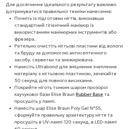
Для досягнення ідеального результату важливо
дотримуватися правильної техніки нанесення:
Почніть із підготовки нігтів, виконавши
стандартний гігієнічний манікюр із
використанням манікюрних інструментів або
фрезера.
Ретельно очистіть нігтьові пластини від вологи
та бруду за допомогою антисептичного
засобу, серветки та знежирювача.
Нанесіть Ultrabond для зміцнення зчеплення
матеріалу з нігтьовою пластиною, зачекайте
30 секунд для повного висихання.
Покрийте ніготь тонким шаром прозорої
каучукової бази Elise Braun
Rubber Base
та
просушіть у лампі.
Нанесіть шар Elise Braun Poly Gel №55,
сформуйте правильну архитектуру нігтя та
просушіть в UV-лампі 120 секунд, в LED-лампі
60 секунд.