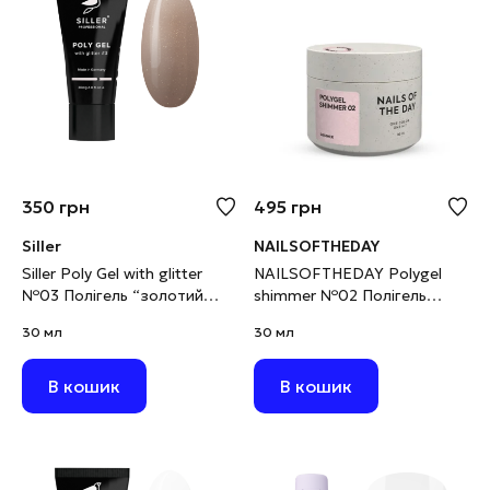
350
грн
495
грн
Siller
NAILSOFTHEDAY
Siller Poly Gel with glitter
NAILSOFTHEDAY Polygel
№03 Полігель “золотий
shimmer №02 Полігель
пісок” з глітером, 30 мл
ніжно-рожевий з шимером
30 мл
30 мл
(виводиться)
дрібнозернистий, 30 г
В кошик
В кошик