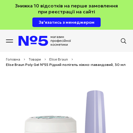
Знижка 10 відсотків на перше замовлення
при реєстрації на сайті
Зв'язатись з менеджером
магазин
професійної
косметики
Головна
>
Товари
>
Elise Braun
>
Elise Braun Poly Gel №55 Рідкий полігель ніжно-лавандовий, 30 мл