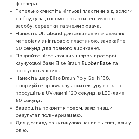
фрезера.
Ретельно очистіть нігтьові пластини від вологи
та бруду за допомогою антисептичного
засобу, серветки та знежирювача.
Нанесіть Ultrabond для зміцнення зчеплення
матеріалу з нігтьовою пластиною, зачекайте
30 секунд для повного висихання.
Покрийте ніготь тонким шаром прозорої
каучукової бази Elise Braun
Rubber Base
та
просушіть у лампі.
Нанесіть шар Elise Braun Poly Gel №38,
сформуйте правильну архитектуру нігтя та
просушіть в UV-лампі 120 секунд, в LED-лампі
60 секунд.
Завершіть покриття
топом
, закріпивши
результат полімеризацією.
Для догляду за кутикулою нанесіть спеціальну
олію.