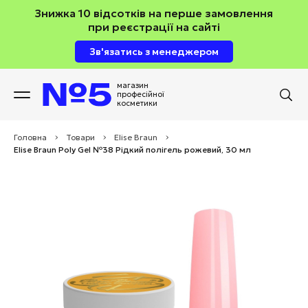
Знижка 10 відсотків на перше замовлення
при реєстрації на сайті
Зв'язатись з менеджером
магазин
професійної
косметики
Головна
>
Товари
>
Elise Braun
>
Elise Braun Poly Gel №38 Рідкий полігель рожевий, 30 мл