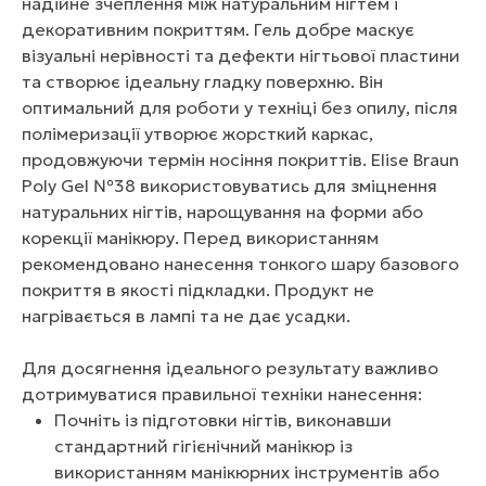
надійне зчеплення між натуральним нігтем і
декоративним покриттям. Гель добре маскує
візуальні нерівності та дефекти нігтьової пластини
та створює ідеальну гладку поверхню. Він
оптимальний для роботи у техніці без опилу, після
полімеризації утворює жорсткий каркас,
продовжуючи термін носіння покриттів. Elise Braun
Poly Gel №38 використовуватись для зміцнення
натуральних нігтів, нарощування на форми або
корекції манікюру. Перед використанням
рекомендовано нанесення тонкого шару базового
покриття в якості підкладки. Продукт не
нагрівається в лампі та не дає усадки.
Для досягнення ідеального результату важливо
дотримуватися правильної техніки нанесення:
Почніть із підготовки нігтів, виконавши
стандартний гігієнічний манікюр із
використанням манікюрних інструментів або