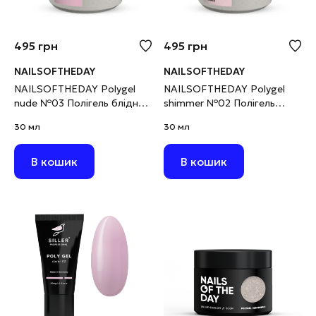
495
грн
495
грн
NAILSOFTHEDAY
NAILSOFTHEDAY
NAILSOFTHEDAY Polygel
NAILSOFTHEDAY Polygel
nude №03 Полігель блідно-
shimmer №02 Полігель
рожевий дрібнозернистий,
ніжно-рожевий з шимером
30 мл
30 мл
30 г
дрібнозернистий, 30 г
В кошик
В кошик