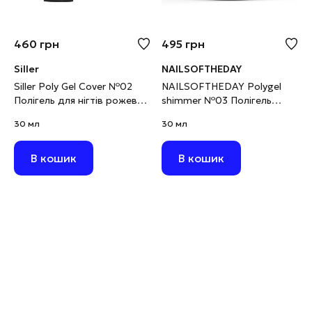
460
грн
495
грн
Siller
NAILSOFTHEDAY
Siller Poly Gel Cover №02
NAILSOFTHEDAY Polygel
Полігель для нігтів рожево-
shimmer №03 Полігель
персиковий, 30 мл
молочно–рожевий з
30 мл
30 мл
шимером дрібнозернистим,
30 г
В кошик
В кошик