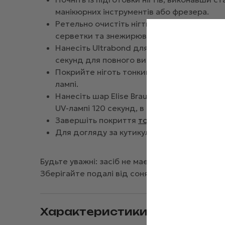
манікюрних інструментів або фрезера.
Ретельно очистіть нігтьові пластини від 
серветки та знежирювача.
Нанесіть Ultrabond для зміцнення зчеплен
секунд для повного висихання.
Покрийте ніготь тонким шаром прозорої ка
лампі.
Нанесіть шар Elise Braun Poly Gel №12, сф
UV-лампі 120 секунд, в LED-лампі 60 секунд
Завершіть покриття
топом
, закріпивши р
Для догляду за кутикулою нанесіть спеціа
Будьте уважні: засіб не має контактувати зі ш
Зберігайте подалі від сонячних променів та в
Характеристики