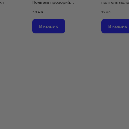
мл
Полігель прозорий
полігель моло
дрібнозернистий, 30 г
мл
30 мл
15 мл
В кошик
В кошик