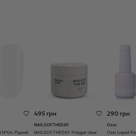
495
грн
290
грн
NAILSOFTHEDAY
Oxxi
Gel №04 Рідкий
NAILSOFTHEDAY Polygel clear
Oxxi Liquid P