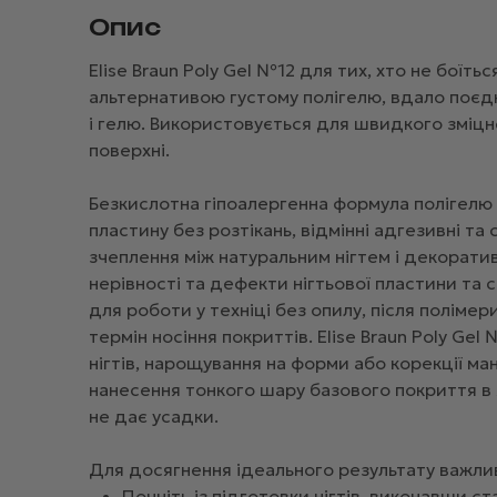
Опис
Elise Braun Poly Gel №12 для тих, хто не боїт
альтернативою густому полігелю, вдало поєдн
і гелю. Використовується для швидкого зміцне
поверхні.
Безкислотна гіпоалергенна формула полігелю г
пластину без розтікань, відмінні адгезивні т
зчеплення між натуральним нігтем і декоратив
нерівності та дефекти нігтьової пластини та 
для роботи у техніці без опилу, після полім
термін носіння покриттів. Elise Braun Poly G
нігтів, нарощування на форми або корекції 
нанесення тонкого шару базового покриття в я
не дає усадки.
Для досягнення ідеального результату важли
Почніть із підготовки нігтів, виконавши с