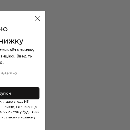
ою
знижку
отримайте знижку
зицією. Введіть
д.
 адресу
купон
, я даю згоду N5
і листи, і я знаю, що
ких листів у будь-який
писатися» в кожному