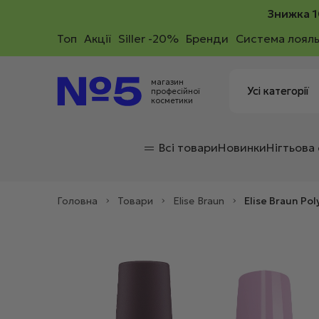
Знижка 1
Toп
Акції
Siller -20%
Бренди
Система лояль
магазин
професійної
косметики
Всі товари
Новинки
Нігтьова
Головна
>
Товари
>
Elise Braun
>
Elise Braun Po