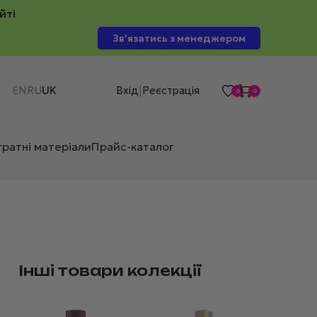
йті
Зв'язатись з менеджером
EN
RU
UK
Вхід
Реєстрація
|
0
0
тратні матеріали
Прайс-каталог
Інші товари колекції