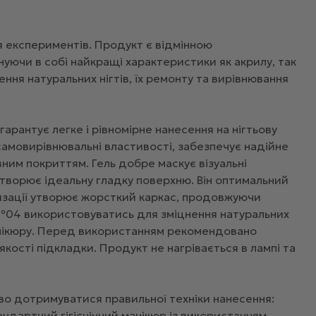
ься експериментів. Продукт є відмінною
уючи в собі найкращі характеристики як акрилу, так
ння натуральних нігтів, їх ремонту та вирівнювання
арантує легке і рівномірне нанесення на нігтьову
а самовирівнювальні властивості, забезпечує надійне
ним покриттям. Гель добре маскує візуальні
створює ідеальну гладку поверхню. Він оптимальний
еризації утворює жорсткий каркас, продовжуючи
el №04 використовуватись для зміцнення натуральних
манікюру. Перед використанням рекомендовано
кості підкладки. Продукт не нагрівається в лампі та
во дотримуватися правильної техніки нанесення:
тандартний гігієнічний манікюр із використанням