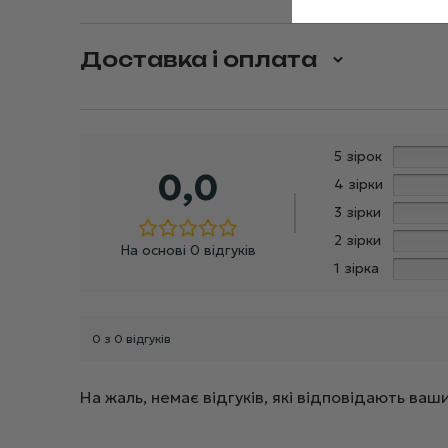
Доставка і оплата
5 зірок
0,0
4 зірки
3 зірки
2 зірки
На основі 0 відгуків
1 зірка
0 з 0 відгуків
На жаль, немає відгуків, які відповідають в