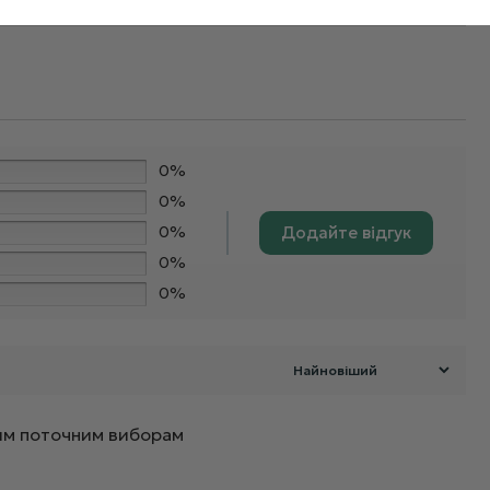
0%
0%
0%
Додайте відгук
0%
0%
ашим поточним виборам