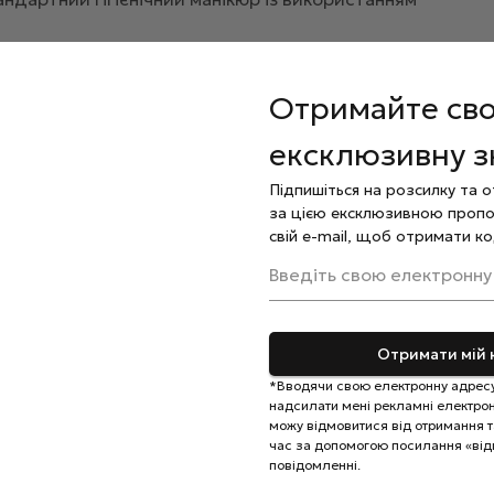
вологи та бруду за допомогою антисептичного засобу,
Отримайте св
ня матеріалу з нігтьовою пластиною, зачекайте 30
ексклюзивну 
учукової бази Elise Braun
Rubber Base
та просушіть у
Підпишіться на розсилку та 
ормуйте правильну архитектуру нігтя та просушіть в
за цією ексклюзивною пропо
свій e-mail, щоб отримати ко
.
езультат полімеризацією.
Введіть свою електронну
льну олію.
кірою. Застосовувати тільки за інструкцією.
Отримати мій 
 місцях, недоступних для дітей.
*Вводячи свою електронну адресу
надсилати мені рекламні електронн
можу відмовитися від отримання та
час за допомогою посилання «від
повідомленні.