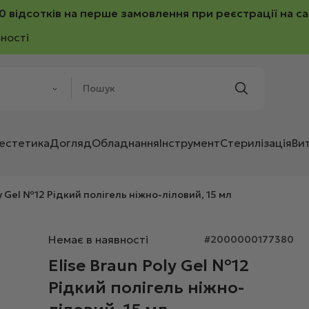
0 відсотків на перше замовлення при реєстрації на са
ності
 естетика
Догляд
Обладнання
Інструмент
Стерилізація
Ви
ly Gel №12 Рідкий полігель ніжно-ліловий, 15 мл
Немає в наявності
#2000000177380
Elise Braun Poly Gel №12
Рідкий полігель ніжно-