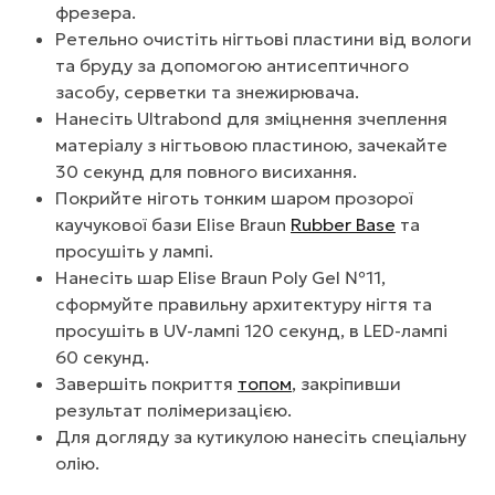
фрезера.
Ретельно очистіть нігтьові пластини від вологи
та бруду за допомогою антисептичного
засобу, серветки та знежирювача.
Нанесіть Ultrabond для зміцнення зчеплення
матеріалу з нігтьовою пластиною, зачекайте
30 секунд для повного висихання.
Покрийте ніготь тонким шаром прозорої
каучукової бази Elise Braun
Rubber Base
та
просушіть у лампі.
Нанесіть шар Elise Braun Poly Gel №11,
сформуйте правильну архитектуру нігтя та
просушіть в UV-лампі 120 секунд, в LED-лампі
60 секунд.
Завершіть покриття
топом
, закріпивши
результат полімеризацією.
Для догляду за кутикулою нанесіть спеціальну
олію.