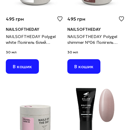
495
грн
495
грн
NAILSOFTHEDAY
NAILSOFTHEDAY
NAILSOFTHEDAY Polygel
NAILSOFTHEDAY Polygel
white Полігель білий
shimmer №06 Полігель
дрібнозернистий, 30 г
нюдовий з шимером
30 мл
30 мл
дрібнозернистим, 30 г
В кошик
В кошик