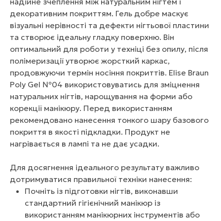
надійне зчеплення між натуральним нігтем і
декоративним покриттям. Гель добре маскує
візуальні нерівності та дефекти нігтьової пластини
та створює ідеальну гладку поверхню. Він
оптимальний для роботи у техніці без опилу, після
полімеризації утворює жорсткий каркас,
продовжуючи термін носіння покриттів. Elise Braun
Poly Gel №04 використовуватись для зміцнення
натуральних нігтів, нарощування на форми або
корекції манікюру. Перед використанням
рекомендовано нанесення тонкого шару базового
покриття в якості підкладки. Продукт не
нагрівається в лампі та не дає усадки.
Для досягнення ідеального результату важливо
дотримуватися правильної техніки нанесення:
Почніть із підготовки нігтів, виконавши
стандартний гігієнічний манікюр із
використанням манікюрних інструментів або