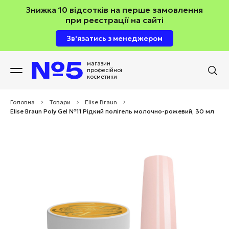
Знижка 10 відсотків на перше замовлення
при реєстрації на сайті
Зв'язатись з менеджером
магазин
професійної
косметики
Головна
>
Товари
>
Elise Braun
>
Elise Braun Poly Gel №11 Рідкий полігель молочно-рожевий, 30 мл