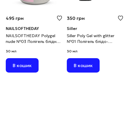
495
грн
350
грн
NAILSOFTHEDAY
Siller
NAILSOFTHEDAY Polygel
Siller Poly Gel with glitter
nude №03 Полігель блідно-
№01 Полігель блідо-
рожевий дрібнозернистий,
персиковий з глітером, 30
30 мл
30 мл
30 г
мл (виводиться)
В кошик
В кошик