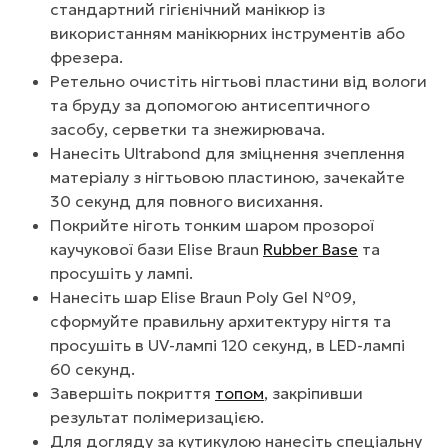
стандартний гігієнічний манікюр із
використанням манікюрних інструментів або
фрезера.
Ретельно очистіть нігтьові пластини від вологи
та бруду за допомогою антисептичного
засобу, серветки та знежирювача.
Нанесіть Ultrabond для зміцнення зчеплення
матеріалу з нігтьовою пластиною, зачекайте
30 секунд для повного висихання.
Покрийте ніготь тонким шаром прозорої
каучукової бази Elise Braun
Rubber Base
та
просушіть у лампі.
Нанесіть шар Elise Braun Poly Gel №09,
сформуйте правильну архитектуру нігтя та
просушіть в UV-лампі 120 секунд, в LED-лампі
60 секунд.
Завершіть покриття
топом
, закріпивши
результат полімеризацією.
Для догляду за кутикулою нанесіть спеціальну