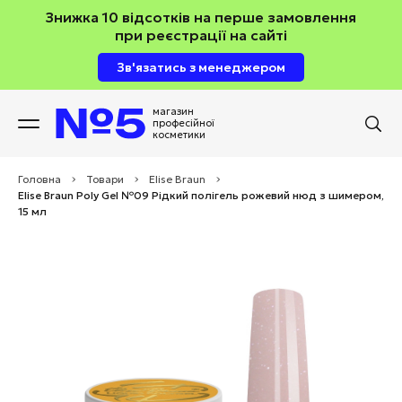
Знижка 10 відсотків на перше замовлення
при реєстрації на сайті
Зв'язатись з менеджером
магазин
професійної
косметики
Головна
>
Товари
>
Elise Braun
>
Elise Braun Poly Gel №09 Рідкий полігель рожевий нюд з шимером,
15 мл