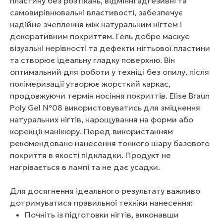
пластину без розтікань, відмінні адгезивні та
самовирівнювальні властивості, забезпечує
надійне зчеплення між натуральним нігтем і
декоративним покриттям. Гель добре маскує
візуальні нерівності та дефекти нігтьової пластини
та створює ідеальну гладку поверхню. Він
оптимальний для роботи у техніці без опилу, після
полімеризації утворює жорсткий каркас,
продовжуючи термін носіння покриттів. Elise Braun
Poly Gel №08 використовуватись для зміцнення
натуральних нігтів, нарощування на форми або
корекції манікюру. Перед використанням
рекомендовано нанесення тонкого шару базового
покриття в якості підкладки. Продукт не
нагрівається в лампі та не дає усадки.
Для досягнення ідеального результату важливо
дотримуватися правильної техніки нанесення:
Почніть із підготовки нігтів, виконавши