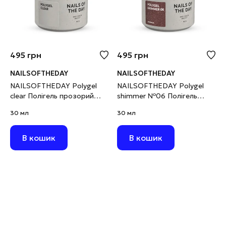
495
грн
495
грн
NAILSOFTHEDAY
NAILSOFTHEDAY
NAILSOFTHEDAY Polygel
NAILSOFTHEDAY Polygel
clear Полігель прозорий
shimmer №06 Полігель
дрібнозернистий, 30 г
нюдовий з шимером
30 мл
30 мл
дрібнозернистим, 30 г
В кошик
В кошик