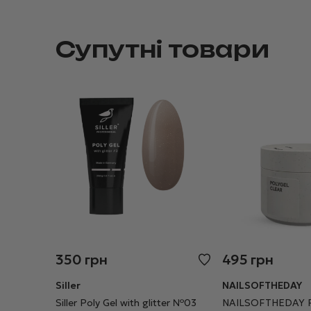
Супутні товари
350
грн
495
грн
Siller
NAILSOFTHEDAY
Siller Poly Gel with glitter №03
NAILSOFTHEDAY Po