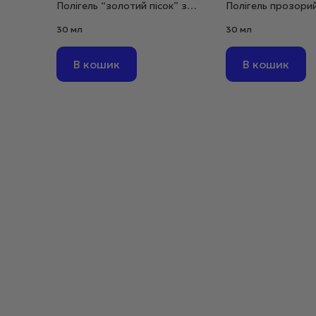
Полігель “золотий пісок” з
Полігель прозори
глітером, 30 мл (виводиться)
дрібнозернистий, 
30 мл
30 мл
В кошик
В кошик