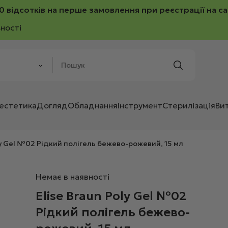
0 відсотків на перше замовлення при реєстрації на са
ності
 естетика
Догляд
Обладнання
Інструмент
Стерилізація
Ви
ly Gel №02 Рідкий полігель бежево-рожевий, 15 мл
Немає в наявності
Elise Braun Poly Gel №02
Рідкий полігель бежево-