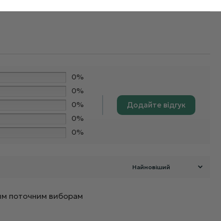
0%
0%
0%
Додайте відгук
0%
0%
ашим поточним виборам