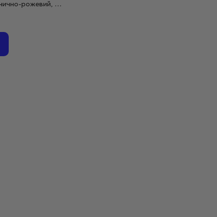
унично-рожевий, 15