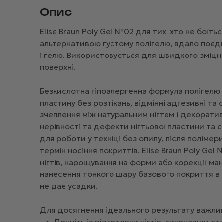
Опис
Elise Braun Poly Gel №02 для тих, хто не боїт
альтернативою густому полігелю, вдало поєдн
і гелю. Використовується для швидкого зміцне
поверхні.
Безкислотна гіпоалергенна формула полігелю г
пластину без розтікань, відмінні адгезивні т
зчеплення між натуральним нігтем і декоратив
нерівності та дефекти нігтьової пластини та 
для роботи у техніці без опилу, після полім
термін носіння покриттів. Elise Braun Poly G
нігтів, нарощування на форми або корекції 
нанесення тонкого шару базового покриття в я
не дає усадки.
Для досягнення ідеального результату важли
Почніть із підготовки нігтів, виконавши с