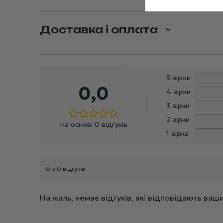
Доставка і оплата
5 зірок
0,0
4 зірки
3 зірки
2 зірки
На основі 0 відгуків
1 зірка
0 з 0 відгуків
На жаль, немає відгуків, які відповідають в