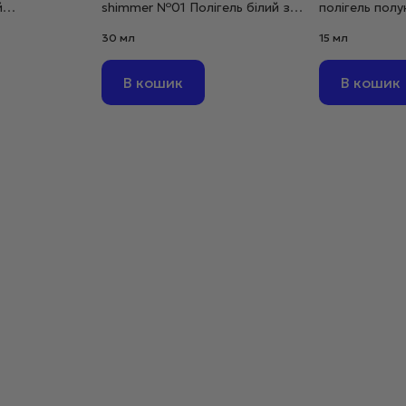
й
shimmer №01 Полігель білий з
полігель пол
30 г
шимером дрібнозернистий, 30
мл
30 мл
15 мл
г
В кошик
В кошик