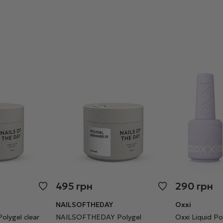
495
грн
290
грн
NAILSOFTHEDAY
Oxxi
lygel clear
NAILSOFTHEDAY Polygel
Oxxi Liquid P