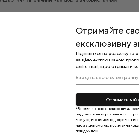
вологи та бруду за допомогою антисептичного засобу,
Отримайте св
ня матеріалу з нігтьовою пластиною, зачекайте 30
ексклюзивну 
учукової бази Elise Braun
Rubber Base
та просушіть у
Підпишіться на розсилку та 
ормуйте правильну архитектуру нігтя та просушіть в
за цією ексклюзивною пропо
свій e-mail, щоб отримати ко
.
езультат полімеризацією.
Введіть свою електронну
льну олію.
кірою. Застосовувати тільки за інструкцією.
Отримати мій 
 місцях, недоступних для дітей.
*Вводячи свою електронну адресу
надсилати мені рекламні електронн
можу відмовитися від отримання та
час за допомогою посилання «від
повідомленні.