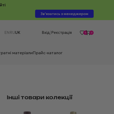
йті
Зв'язатись з менеджером
EN
RU
UK
Вхід
Реєстрація
|
0
0
тратні матеріали
Прайс-каталог
Інші товари колекції