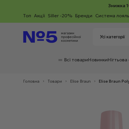
Знижка 1
Toп
Акції
Siller -20%
Бренди
Система лояль
магазин
професійної
косметики
Всі товари
Новинки
Нігтьова
Головна
>
Товари
>
Elise Braun
>
Elise Braun Po