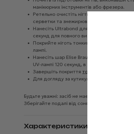
манікюрних інструментів або фрезера.
Ретельно очистіть нігтьові пластини від 
серветки та знежирювача.
Нанесіть Ultrabond для зміцнення зчеплен
секунд для повного висихання.
Покрийте ніготь тонким шаром прозорої ка
лампі.
Нанесіть шар Elise Braun Poly Gel №02, сф
UV-лампі 120 секунд, в LED-лампі 60 секунд
Завершіть покриття
топом
, закріпивши р
Для догляду за кутикулою нанесіть спеціа
Будьте уважні: засіб не має контактувати зі ш
Зберігайте подалі від сонячних променів та в
Характеристики