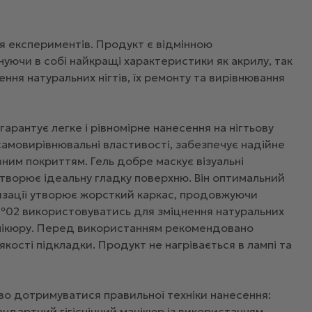
ься експериментів. Продукт є відмінною
уючи в собі найкращі характеристики як акрилу, так
ння натуральних нігтів, їх ремонту та вирівнювання
арантує легке і рівномірне нанесення на нігтьову
а самовирівнювальні властивості, забезпечує надійне
ним покриттям. Гель добре маскує візуальні
створює ідеальну гладку поверхню. Він оптимальний
еризації утворює жорсткий каркас, продовжуючи
el №02 використовуватись для зміцнення натуральних
манікюру. Перед використанням рекомендовано
кості підкладки. Продукт не нагрівається в лампі та
во дотримуватися правильної техніки нанесення:
тандартний гігієнічний манікюр із використанням