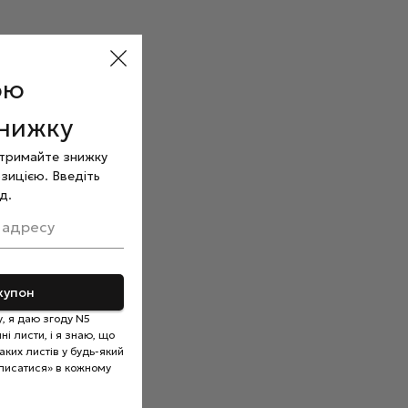
ою
знижку
отримайте знижку
зицією. Введіть
д.
 адресу
купон
, я даю згоду N5
і листи, і я знаю, що
ких листів у будь-який
писатися» в кожному