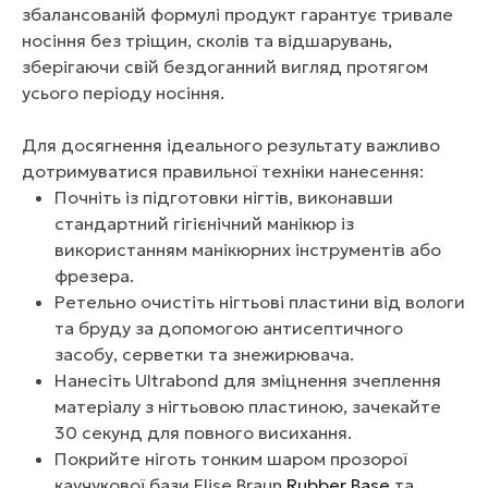
збалансованій формулі продукт гарантує тривале
носіння без тріщин, сколів та відшарувань,
зберігаючи свій бездоганний вигляд протягом
усього періоду носіння.
Для досягнення ідеального результату важливо
дотримуватися правильної техніки нанесення:
Почніть із підготовки нігтів, виконавши
стандартний гігієнічний манікюр із
використанням манікюрних інструментів або
фрезера.
Ретельно очистіть нігтьові пластини від вологи
та бруду за допомогою антисептичного
засобу, серветки та знежирювача.
Нанесіть Ultrabond для зміцнення зчеплення
матеріалу з нігтьовою пластиною, зачекайте
30 секунд для повного висихання.
Покрийте ніготь тонким шаром прозорої
каучукової бази Elise Braun
Rubber Base
та