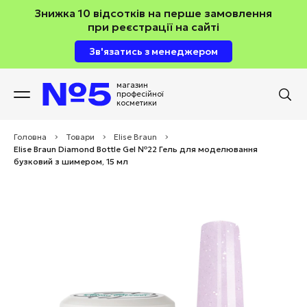
Знижка 10 відсотків на перше замовлення
при реєстрації на сайті
Зв'язатись з менеджером
магазин
професійної
косметики
Головна
>
Товари
>
Elise Braun
>
Elise Braun Diamond Bottle Gel №22 Гель для моделювання
бузковий з шимером, 15 мл