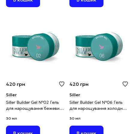
420
грн
420
грн
Siller
Siller
Siller Builder Gel №02 Гель
Siller Builder Gel №06 Гель
для нарощування бежевий,
для нарощування холодний
30 мл
рожевий, 30 мл
30 мл
30 мл
В кошик
В кошик