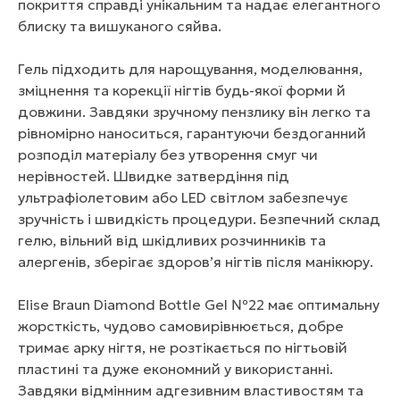
покриття справді унікальним та надає елегантного
блиску та вишуканого сяйва.
Гель підходить для нарощування, моделювання,
зміцнення та корекції нігтів будь-якої форми й
довжини. Завдяки зручному пензлику він легко та
рівномірно наноситься, гарантуючи бездоганний
розподіл матеріалу без утворення смуг чи
нерівностей. Швидке затвердіння під
ультрафіолетовим або LED світлом забезпечує
зручність і швидкість процедури. Безпечний склад
гелю, вільний від шкідливих розчинників та
алергенів, зберігає здоров’я нігтів після манікюру.
Elise Braun Diamond Bottle Gel №22 має оптимальну
жорсткість, чудово самовирівнюється, добре
тримає арку нігтя, не розтікається по нігтьовій
пластині та дуже економний у використанні.
Завдяки відмінним адгезивним властивостям та