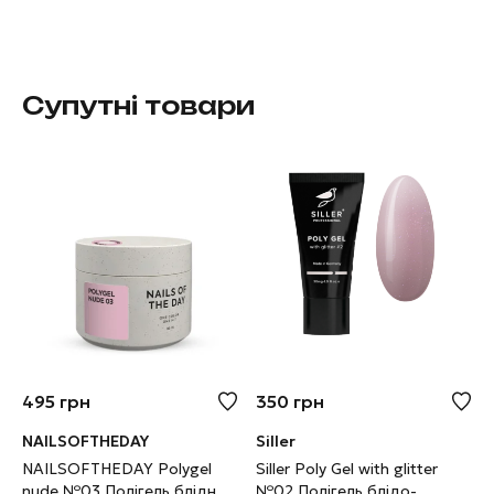
Супутні товари
495
грн
350
грн
NAILSOFTHEDAY
Siller
NAILSOFTHEDAY Polygel
Siller Poly Gel with glitter
nude №03 Полігель блідно-
№02 Полігель блідо-