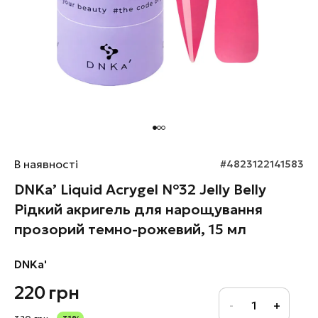
В наявності
#4823122141583
DNKa’ Liquid Acrygel №32 Jelly Belly
Рідкий акригель для нарощування
прозорий темно-рожевий, 15 мл
DNKa'
220
грн