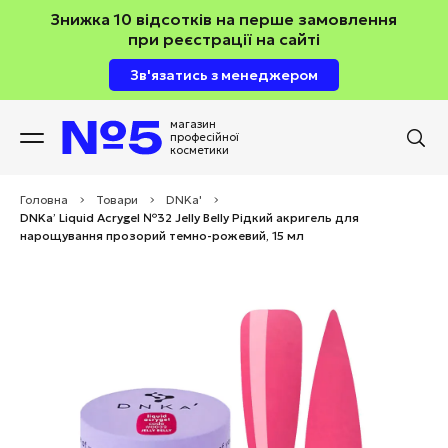
Знижка 10 відсотків на перше замовлення
при реєстрації на сайті
Зв'язатись з менеджером
магазин
професійної
косметики
Головна
>
Товари
>
DNKa'
>
DNKa’ Liquid Acrygel №32 Jelly Belly Рідкий акригель для
нарощування прозорий темно-рожевий, 15 мл