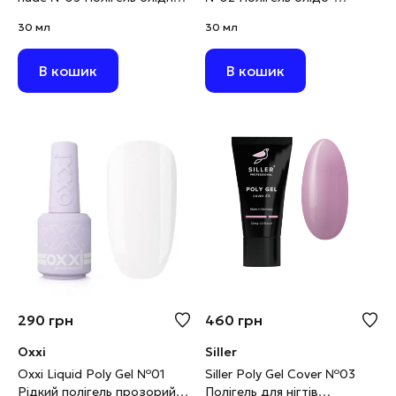
рожевий дрібнозернистий,
рожевий з глітером, 30 мл
30 мл
30 мл
30 г
(виводиться)
В кошик
В кошик
290
грн
460
грн
Oxxi
Siller
Oxxi Liquid Poly Gel №01
Siller Poly Gel Cover №03
Рідкий полігель прозорий,
Полігель для нігтів