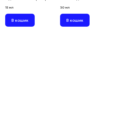
15 мл
рожевий, 30 мл
15 мл
30 мл
В кошик
В кошик