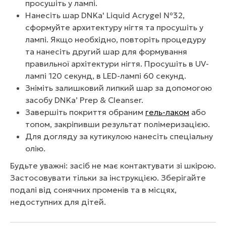
просушіть у лампі.
Нанесіть шар DNKa' Liquid Acrygel №32,
сформуйте архитектуру нігтя та просушіть у
лампі. Якщо необхідно, повторіть процедуру
та нанесіть другий шар для формування
правильної архітектури нігтя. Просушіть в UV-
лампі 120 секунд, в LED-лампі 60 секунд.
Зніміть залишковий липкий шар за допомогою
засобу DNKa’ Prep & Cleanser.
Завершіть покриття обраним
гель-лаком
або
топом, закріпивши результат полімеризацією.
Для догляду за кутикулою нанесіть спеціальну
олію.
Будьте уважні: засіб не має контактувати зі шкірою.
Застосовувати тільки за інструкцією. Зберігайте
подалі від сонячних променів та в місцях,
недоступних для дітей.