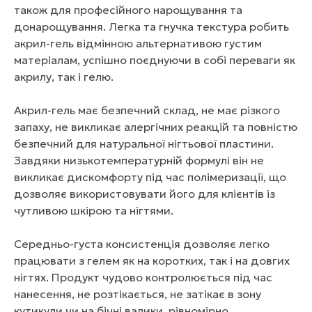
також для професійного нарощування та
донарощування. Легка та гнучка текстура робить
акрил-гель відмінною альтернативою густим
матеріалам, успішно поєднуючи в собі переваги як
акрилу, так і гелю.
Акрил-гель має безпечний склад, не має різкого
запаху, не викликає алергічних реакцій та повністю
безпечний для натуральної нігтьової пластини.
Завдяки низькотемпературній формулі він не
викликає дискомфорту під час полімеризації, що
дозволяє використовувати його для клієнтів із
чутливою шкірою та нігтями.
Середньо-густа консистенція дозволяє легко
працювати з гелем як на коротких, так і на довгих
нігтях. Продукт чудово контролюється під час
нанесення, не розтікається, не затікає в зону
кутикули чи на бічні валики, рівномірно