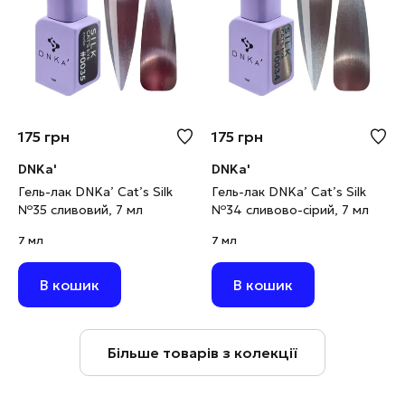
175
грн
175
грн
DNKa'
DNKa'
Гель-лак DNKa’ Cat’s Silk
Гель-лак DNKa’ Cat’s Silk
№35 сливовий, 7 мл
№34 сливово-сірий, 7 мл
7 мл
7 мл
В кошик
В кошик
Більше товарів з колекції