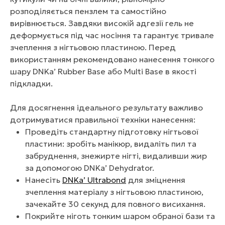
розподіляється пензлем та самостійно
вирівнюється. Завдяки високій адгезії гель не
деформується під час носіння та гарантує тривале
зчеплення з нігтьовою пластиною. Перед
використанням рекомендовано нанесення тонкого
шару DNKa’ Rubber Base або Multi Base в якості
підкладки.
Для досягнення ідеального результату важливо
дотримуватися правильної техніки нанесення:
Проведіть стандартну підготовку нігтьової
пластини: зробіть манікюр, видаліть пил та
забруднення, знежирте нігті, видаливши жир
за допомогою DNKa’ Dehydrator.
Нанесіть
DNKa’ Ultrabond
для зміцнення
зчеплення матеріалу з нігтьовою пластиною,
зачекайте 30 секунд для повного висихання.
Покрийте ніготь тонким шаром обраної бази та