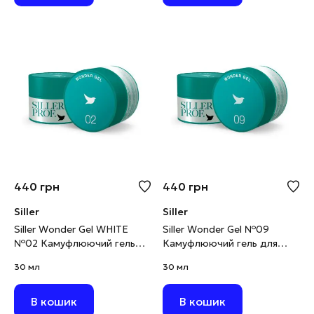
440
грн
440
грн
Siller
Siller
Siller Wonder Gel WHITE
Siller Wonder Gel №09
№02 Камуфлюючий гель
Камуфлюючий гель для
для моделювання білий, 30
моделювання ніжно-
30 мл
30 мл
мг
м’ятний, 30 мл
В кошик
В кошик