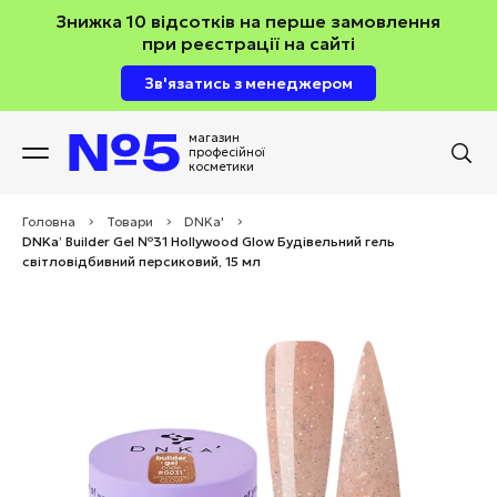
Знижка 10 відсотків на перше замовлення
при реєстрації на сайті
Зв'язатись з менеджером
магазин
професійної
косметики
Головна
>
Товари
>
DNKa'
>
DNKa’ Builder Gel №31 Hollywood Glow Будівельний гель
світловідбивний персиковий, 15 мл