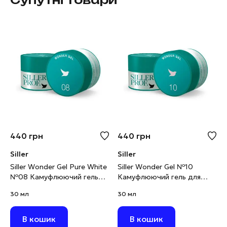
440
грн
440
грн
Siller
Siller
Siller Wonder Gel Pure White
Siller Wonder Gel №10
№08 Камуфлюючий гель
Камуфлюючий гель для
для моделювання біліший
моделювання рожева
30 мл
30 мл
за білий, 30 мг
хмара, 30 мл
В кошик
В кошик