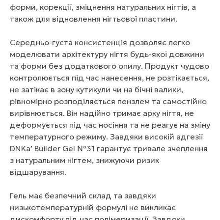
форми, корекції, зміцнення натуральних нігтів, а
також для відновлення нігтьової пластини.
Середньо-густа консистенція дозволяє легко
моделювати архітектуру нігтя будь-якої довжини
та форми без додаткового опилу. Продукт чудово
контролюється під час нанесення, не розтікається,
не затікає в зону кутикули чи на бічні валики,
рівномірно розподіляється пензлем та самостійно
вирівнюється. Він надійно тримає арку нігтя, не
деформується під час носіння та не реагує на зміну
температурного режиму. Завдяки високій адгезії
DNKa’ Builder Gel №31 гарантує тривале зчеплення
з натуральним нігтем, знижуючи ризик
відшарування.
Гель має безпечний склад та завдяки
низькотемпературній формулі не викликає
дискомфорту під час полімеризації. Завдяки