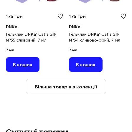
175
грн
175
грн
DNKa'
DNKa'
Гель-лак DNKa’ Cat’s Silk
Гель-лак DNKa’ Cat’s Silk
№35 сливовий, 7 мл
№34 сливово-сірий, 7 мл
7 мл
7 мл
В кошик
В кошик
Більше товарів з колекції
Супутні товари