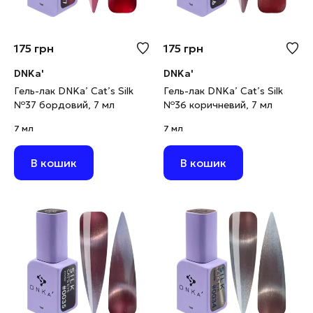
175
грн
175
грн
DNKa'
DNKa'
Гель-лак DNKa’ Cat’s Silk
Гель-лак DNKa’ Cat’s Silk
№37 бордовий, 7 мл
№36 коричневий, 7 мл
7 мл
7 мл
В кошик
В кошик