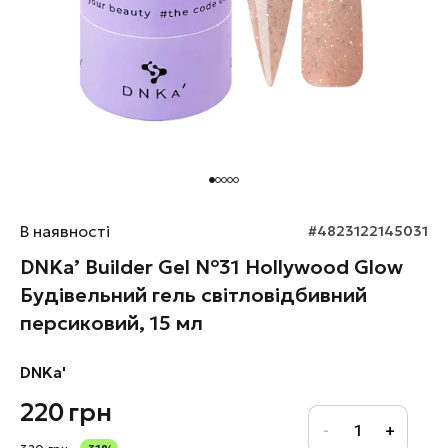
В наявності
#4823122145031
DNKa’ Builder Gel №31 Hollywood Glow
Будівельний гель світловідбивний
персиковий, 15 мл
DNKa'
220
грн