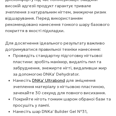
високій адгезії продукт гарантує тривале
зчеплення з натуральним нігтем, знижуючи ризик
відшарування. Перед використанням
рекомендовано нанесення тонкого шару базового
покриття в якості підкладки.
Для досягнення ідеального результату важливо
дотримуватися правильної техніки нанесення:
Проведіть стандартну підготовку нігтьової
пластини: зробіть манікюр, видаліть пил та
забруднення, знежирте нігті, видаливши жир
за допомогою DNKa’ Dehydrator.
Нанесіть
DNKa’ Ultrabond
для зміцнення
зчеплення матеріалу з нігтьовою пластиною,
зачекайте 30 секунд для повного висихання.
Покрийте ніготь тонким шаром обраної бази та
просушіть у лампі.
Нанесіть шар DNKa’ Builder Gel №31,